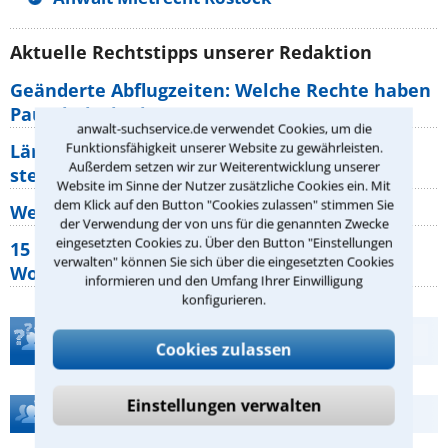
Aktuelle Rechtstipps unserer Redaktion
Geänderte Abflugzeiten: Welche Rechte haben
Pauschalurlauber?
anwalt-suchservice.de verwendet Cookies, um die
Funktionsfähigkeit unserer Website zu gewährleisten.
Lärm von den Nachbarn: Welche Rechte
Außerdem setzen wir zur Weiterentwicklung unserer
stehen mir zu?
Website im Sinne der Nutzer zusätzliche Cookies ein. Mit
dem Klick auf den Button "Cookies zulassen" stimmen Sie
Wer muss Zweitwohnungssteuer zahlen?
der Verwendung der von uns für die genannten Zwecke
eingesetzten Cookies zu. Über den Button "Einstellungen
15 elementare Rechte, die jeder
verwalten" können Sie sich über die eingesetzten Cookies
Wohnungseigentümer kennen sollte
informieren und den Umfang Ihrer Einwilligung
konfigurieren.
Teste Dein Rechtswissen
Cookies zulassen
Einstellungen verwalten
Hilfe bei Ihrer Anwaltsuche?