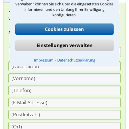
verwalten" können Sie sich über die eingesetzten Cookies
informieren und den Umfang Ihrer Einwilligung
Sie können hier Ihren Fall schildern. Anschließend
konfigurieren.
werden sich spezialisierte Rechtsanwälte bei
Ihnen melden, um das weitere Vorgehen
Cookies zulassen
abzuklären. Die Rückmeldung durch einen Anwalt
ist für Sie kostenlos.
Einstellungen verwalten
(Anrede)
⁃
Impressum
Datenschutzerklärung