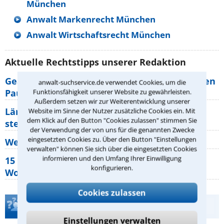
München
Anwalt Markenrecht München
Anwalt Wirtschaftsrecht München
Aktuelle Rechtstipps unserer Redaktion
Geänderte Abflugzeiten: Welche Rechte haben
anwalt-suchservice.de verwendet Cookies, um die
Pauschalurlauber?
Funktionsfähigkeit unserer Website zu gewährleisten.
Außerdem setzen wir zur Weiterentwicklung unserer
Lärm von den Nachbarn: Welche Rechte
Website im Sinne der Nutzer zusätzliche Cookies ein. Mit
dem Klick auf den Button "Cookies zulassen" stimmen Sie
stehen mir zu?
der Verwendung der von uns für die genannten Zwecke
eingesetzten Cookies zu. Über den Button "Einstellungen
Wer muss Zweitwohnungssteuer zahlen?
verwalten" können Sie sich über die eingesetzten Cookies
informieren und den Umfang Ihrer Einwilligung
15 elementare Rechte, die jeder
konfigurieren.
Wohnungseigentümer kennen sollte
Cookies zulassen
Teste Dein Rechtswissen
Einstellungen verwalten