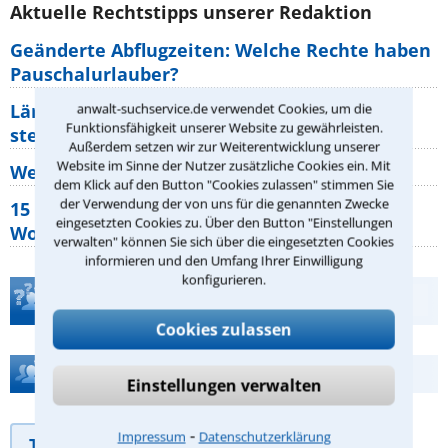
Aktuelle Rechtstipps unserer Redaktion
Geänderte Abflugzeiten: Welche Rechte haben
Pauschalurlauber?
Lärm von den Nachbarn: Welche Rechte
anwalt-suchservice.de verwendet Cookies, um die
Funktionsfähigkeit unserer Website zu gewährleisten.
stehen mir zu?
Außerdem setzen wir zur Weiterentwicklung unserer
Website im Sinne der Nutzer zusätzliche Cookies ein. Mit
Wer muss Zweitwohnungssteuer zahlen?
dem Klick auf den Button "Cookies zulassen" stimmen Sie
der Verwendung der von uns für die genannten Zwecke
15 elementare Rechte, die jeder
eingesetzten Cookies zu. Über den Button "Einstellungen
Wohnungseigentümer kennen sollte
verwalten" können Sie sich über die eingesetzten Cookies
informieren und den Umfang Ihrer Einwilligung
konfigurieren.
Teste Dein Rechtswissen
Cookies zulassen
Hilfe bei Ihrer Anwaltsuche?
Einstellungen verwalten
⁃
Impressum
Datenschutzerklärung
Telefonhilfe
Beratungsanfrage