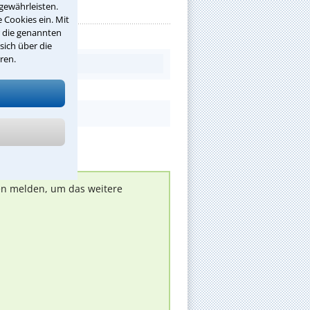
gewährleisten.
 Cookies ein. Mit
r die genannten
sich über die
ren.
nen melden, um das weitere