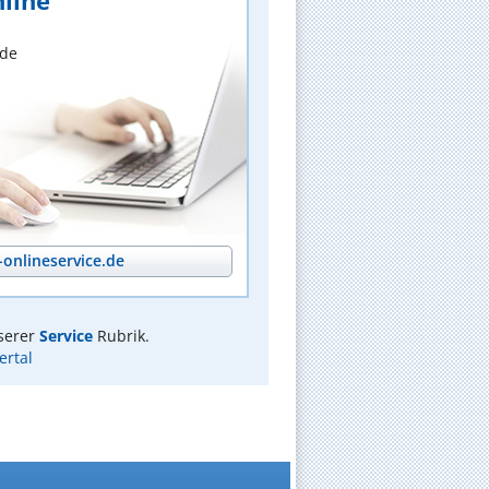
line
nde
onlineservice.de
serer
Service
Rubrik.
rtal