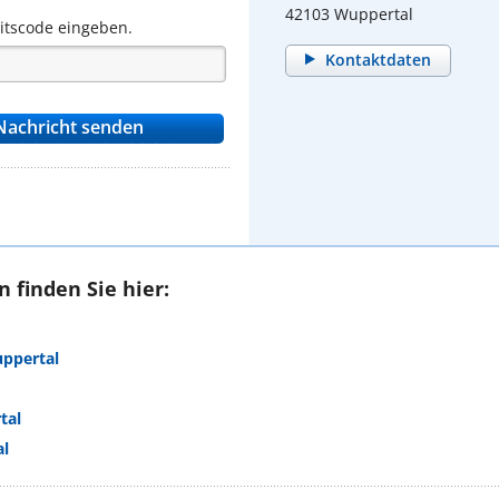
42103 Wuppertal
eitscode eingeben.
Kontaktdaten
 finden Sie hier:
uppertal
tal
al