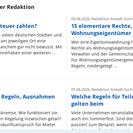
rer Redaktion
e
06.08.2026,
Redaktion Anwalt-Suchs
teuer zahlen?
15 elementare Rechte, 
Wohnungseigentümer k
n vielen deutschen Städten und
am jeweiligen Ort eine
Wer eine Eigentumswohnung hat
manchem gar nicht bewusst. Mit
Rechte als Wohnungseigentüm
nnehaben einer weiteren ...
Verwalter und der Gemeinschaf
Für Wohnungseigentümergemei
Regeln, niedergelegt ...
e
05.08.2026,
Redaktion Anwalt-Suchs
e Regeln, Ausnahmen
Welche Regeln für Teil
gelten beim
isbremse. Wie funktioniert sie
Viele Unternehmen veranstalt
nen Regelung inzwischen getan?
auch ein Sommerfest. Sind dies
uskunftsanspruch für Mieter
passiert zum Beispiel, wenn m
Erlebnisse außerhalb der Arbeit