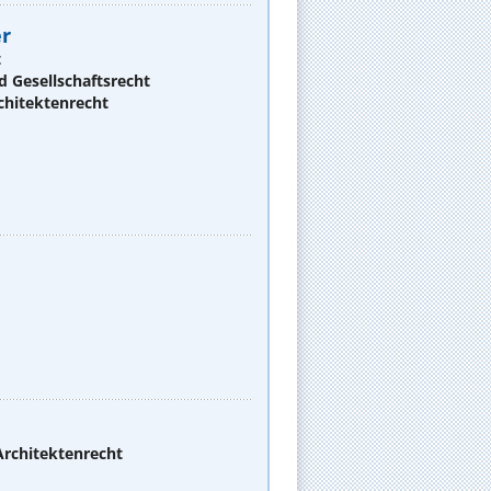
er
t
d Gesellschaftsrecht
chitektenrecht
Architektenrecht