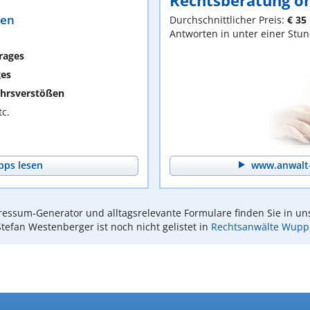
Rechtsberatung on
ten
Durchschnittlicher Preis:
€ 35
Antworten in unter einer Stu
rages
ges
hrsverstößen
c.
pps lesen
www.anwalt-
essum-Generator und alltagsrelevante Formulare finden Sie in un
Stefan Westenberger ist noch nicht gelistet in
Rechtsanwälte Wuppe