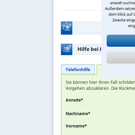
anwalt-suchse
Außerdem setzen 
dem Klick auf 
Zwecke einge
ein
Hilfe bei Ihrer Anwalt
Telefonhilfe
Beratungsanfra
Sie können hier Ihren Fall schild
Vorgehen abzuklären. Die Rückmel
Anrede*
Nachname*
Vorname*