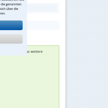
r die genannten
sich über die
ren.
nen melden, um das weitere