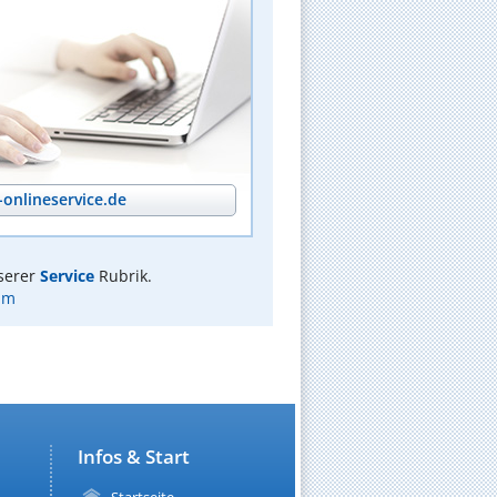
onlineservice.de
serer
Service
Rubrik.
um
Infos & Start