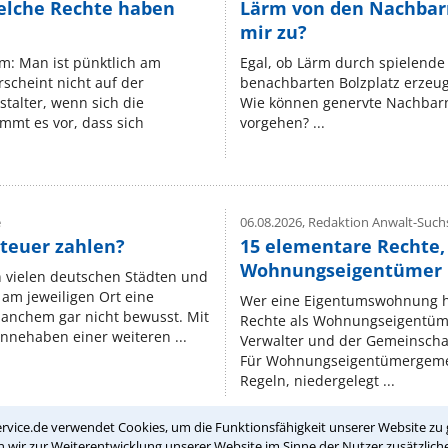
elche Rechte haben
Lärm von den Nachbar
mir zu?
um: Man ist pünktlich am
Egal, ob Lärm durch spielende 
rscheint nicht auf der
benachbarten Bolzplatz erzeugt 
stalter, wenn sich die
Wie können genervte Nachbarn
mmt es vor, dass sich
vorgehen? ...
e
06.08.2026,
Redaktion Anwalt-Suchs
teuer zahlen?
15 elementare Rechte, 
Wohnungseigentümer k
n vielen deutschen Städten und
am jeweiligen Ort eine
Wer eine Eigentumswohnung hat
manchem gar nicht bewusst. Mit
Rechte als Wohnungseigentüm
nnehaben einer weiteren ...
Verwalter und der Gemeinschaf
Für Wohnungseigentümergemei
Regeln, niedergelegt ...
rvice.de verwendet Cookies, um die Funktionsfähigkeit unserer Website zu 
wir zur Weiterentwicklung unserer Website im Sinne der Nutzer zusätzliche