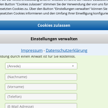
den Button "Cookies zulassen" stimmen Sie der Verwendung der von uns fü
Teste Dein Rechtswissen
setzten Cookies zu. Über den Button "Einstellungen verwalten" können Sie 
gesetzten Cookies informieren und den Umfang Ihrer Einwilligung konfigurie
suche?
Cookies zulassen
Einstellungen verwalten
ge
Impressum
Datenschutzerklärung
⁃
ern. Anschließend werden sich spezialisierte Rechtsanwälte bei Ih
dung durch einen Anwalt ist für Sie kostenlos.
(Anrede)