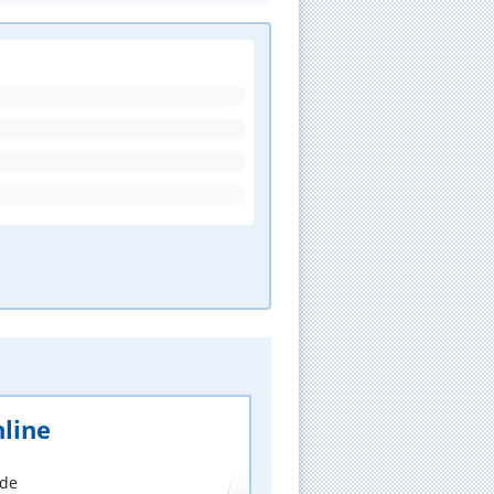
line
nde