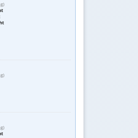
g)
ht
t
ht
e
g)
g)
ht