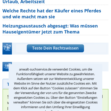
Urlaub, Arbeitszeit
Welche Rechte hat der Käufer eines Pferdes
und wie macht man sie
Heizungsaustausch abgesagt: Was müssen
Hauseigentümer jetzt zum Thema
Teste Dein Rechtswissen
Hilfe bei Ihrer Anwaltsuche?
anwalt-suchservice.de verwendet Cookies, um die
Funktionsfähigkeit unserer Website zu gewährleisten.
Außerdem setzen wir zur Weiterentwicklung unserer
Telefonhilfe
Website im Sinne der Nutzer zusätzliche Cookies ein. Mit
Beratungsanfrage
dem Klick auf den Button "Cookies zulassen" stimmen Sie
der Verwendung der von uns für die genannten Zwecke
Sie können hier Ihren Fall schildern. Anschließend
eingesetzten Cookies zu. Über den Button "Einstellungen
werden sich spezialisierte Rechtsanwälte bei
verwalten" können Sie sich über die eingesetzten Cookies
informieren und den Umfang Ihrer Einwilligung
Ihnen melden, um das weitere Vorgehen