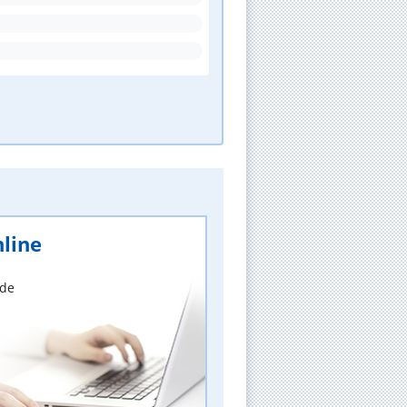
line
nde