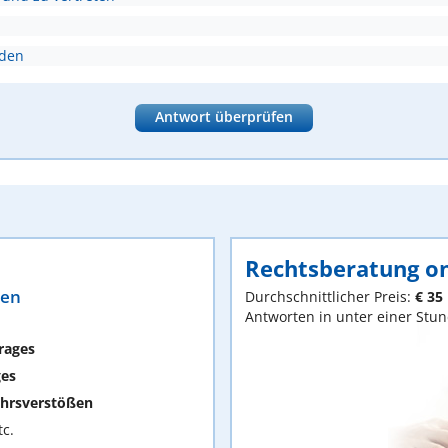
nden
Antwort überprüfen
Rechtsberatung on
ten
Durchschnittlicher Preis:
€ 35
Antworten in unter einer Stu
rages
ges
hrsverstößen
c.