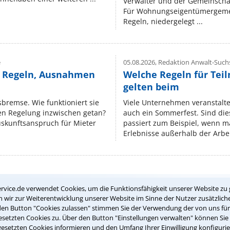
Verwalter und der Gemeinschaf
Für Wohnungseigentümergemei
Regeln, niedergelegt ...
e
05.08.2026,
Redaktion Anwalt-Suchs
e Regeln, Ausnahmen
Welche Regeln für Teil
gelten beim
isbremse. Wie funktioniert sie
Viele Unternehmen veranstalt
nen Regelung inzwischen getan?
auch ein Sommerfest. Sind dies
uskunftsanspruch für Mieter
passiert zum Beispiel, wenn m
Erlebnisse außerhalb der Arbeit
Teste Dein Rechtswissen
rvice.de verwendet Cookies, um die Funktionsfähigkeit unserer Website zu 
wir zur Weiterentwicklung unserer Website im Sinne der Nutzer zusätzliche
den Button "Cookies zulassen" stimmen Sie der Verwendung der von uns fü
setzten Cookies zu. Über den Button "Einstellungen verwalten" können Sie 
suche?
gesetzten Cookies informieren und den Umfang Ihrer Einwilligung konfigurie