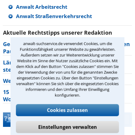
Anwalt Arbeitsrecht
Anwalt Straßenverkehrsrecht
Aktuelle Rechtstipps unserer Redaktion
Geänderte Abflugzeiten: Welche Rechte haben
anwalt-suchservice.de verwendet Cookies, um die
Funktionsfähigkeit unserer Website zu gewährleisten.
Pauschalurlauber?
Außerdem setzen wir zur Weiterentwicklung unserer
Website im Sinne der Nutzer zusätzliche Cookies ein. Mit
Lärm von den Nachbarn: Welche Rechte
dem Klick auf den Button "Cookies zulassen" stimmen Sie
stehen mir zu?
der Verwendung der von uns für die genannten Zwecke
eingesetzten Cookies zu. Über den Button "Einstellungen
Wer muss Zweitwohnungssteuer zahlen?
verwalten" können Sie sich über die eingesetzten Cookies
informieren und den Umfang Ihrer Einwilligung
15 elementare Rechte, die jeder
konfigurieren.
Wohnungseigentümer kennen sollte
Cookies zulassen
Teste Dein Rechtswissen
Einstellungen verwalten