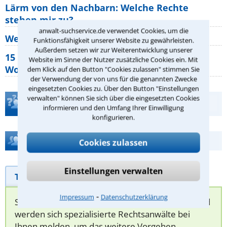
Lärm von den Nachbarn: Welche Rechte
stehen mir zu?
anwalt-suchservice.de verwendet Cookies, um die
Wer muss Zweitwohnungssteuer zahlen?
Funktionsfähigkeit unserer Website zu gewährleisten.
Außerdem setzen wir zur Weiterentwicklung unserer
15 elementare Rechte, die jeder
Website im Sinne der Nutzer zusätzliche Cookies ein. Mit
Wohnungseigentümer kennen sollte
dem Klick auf den Button "Cookies zulassen" stimmen Sie
der Verwendung der von uns für die genannten Zwecke
eingesetzten Cookies zu. Über den Button "Einstellungen
verwalten" können Sie sich über die eingesetzten Cookies
Teste Dein Rechtswissen
informieren und den Umfang Ihrer Einwilligung
konfigurieren.
Hilfe bei Ihrer Anwaltsuche?
Cookies zulassen
Einstellungen verwalten
Telefonhilfe
Beratungsanfrage
⁃
Impressum
Datenschutzerklärung
Sie können hier Ihren Fall schildern. Anschließend
werden sich spezialisierte Rechtsanwälte bei
Ihnen melden, um das weitere Vorgehen