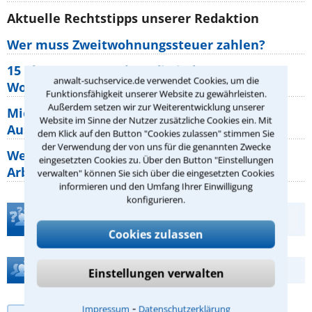
Aktuelle Rechtstipps unserer Redaktion
Wer muss Zweitwohnungssteuer zahlen?
15 elementare Rechte, die jeder
anwalt-suchservice.de verwendet Cookies, um die
Wohnungseigentümer kennen sollte
Funktionsfähigkeit unserer Website zu gewährleisten.
Außerdem setzen wir zur Weiterentwicklung unserer
Mietpreisbremse 2026: Alle Regeln,
Website im Sinne der Nutzer zusätzliche Cookies ein. Mit
Ausnahmen und Rechte für Mieter
dem Klick auf den Button "Cookies zulassen" stimmen Sie
der Verwendung der von uns für die genannten Zwecke
Welche Regeln für Teilnahme, Urlaub,
eingesetzten Cookies zu. Über den Button "Einstellungen
Arbeitszeit gelten beim
verwalten" können Sie sich über die eingesetzten Cookies
informieren und den Umfang Ihrer Einwilligung
konfigurieren.
Teste Dein Rechtswissen
Cookies zulassen
Hilfe bei Ihrer Anwaltsuche?
Einstellungen verwalten
⁃
Impressum
Datenschutzerklärung