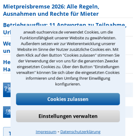
Mietpreisbremse 2026: Alle Regeln,
Ausnahmen und Rechte für Mieter
Betriebsausflug: 11 Antworten zu Teilnahme,
Urlaub, Arbeitszeit
anwalt-suchservice.de verwendet Cookies, um die
Funktionsfähigkeit unserer Website zu gewährleisten.
Welche Rechte hat der Käufer eines Pferdes
Außerdem setzen wir zur Weiterentwicklung unserer
Website im Sinne der Nutzer zusätzliche Cookies ein. Mit
und wie macht man sie
dem Klick auf den Button "Cookies zulassen" stimmen Sie
der Verwendung der von uns für die genannten Zwecke
Heizungsaustausch abgesagt: Was müssen
eingesetzten Cookies zu. Über den Button "Einstellungen
Hauseigentümer jetzt zum Thema
verwalten" können Sie sich über die eingesetzten Cookies
informieren und den Umfang Ihrer Einwilligung
konfigurieren.
Teste Dein Rechtswissen
Cookies zulassen
Hilfe bei Ihrer Anwaltsuche?
Einstellungen verwalten
⁃
Impressum
Datenschutzerklärung
Telefonhilfe
Beratungsanfrage