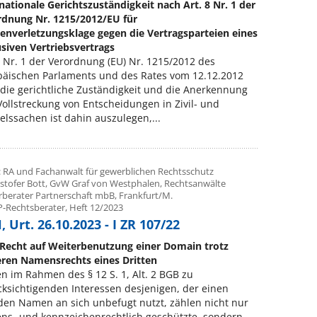
nationale Gerichtszuständigkeit nach Art. 8 Nr. 1 der
rdnung Nr. 1215/2012/EU für
enverletzungsklage gegen die Vertragsparteien eines
siven Vertriebsvertrags
8 Nr. 1 der Verordnung (EU) Nr. 1215/2012 des
päischen Parlaments und des Rates vom 12.12.2012
die gerichtliche Zuständigkeit und die Anerkennung
ollstreckung von Entscheidungen in Zivil- und
lssachen ist dahin auszulegen,...
: RA und Fachanwalt für gewerblichen Rechtsschutz
ristofer Bott, GvW Graf von Westphalen, Rechtsanwälte
rberater Partnerschaft mbB, Frankfurt/M.
P-Rechtsberater, Heft 12/2023
 Urt. 26.10.2023 - I ZR 107/22
Recht auf Weiterbenutzung einer Domain trotz
eren Namensrechts eines Dritten
n im Rahmen des § 12 S. 1, Alt. 2 BGB zu
ksichtigenden Interessen desjenigen, der einen
en Namen an sich unbefugt nutzt, zählen nicht nur
ns- und kennzeichenrechtlich geschützte, sondern