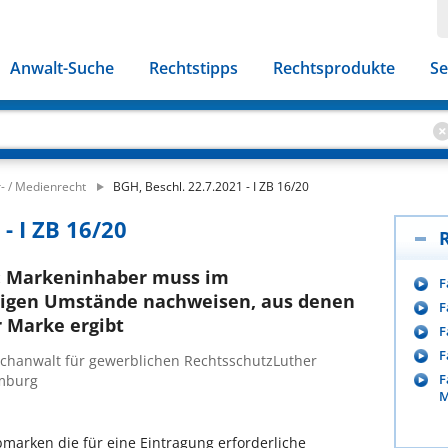
Anwalt-Suche
Rechtstipps
Rechtsprodukte
Se
- / Medienrecht
BGH, Beschl. 22.7.2021 - I ZB 16/20
- I ZB 16/20
: Markeninhaber muss im
F
nigen Umstände nachweisen, aus denen
F
r Marke ergibt
F
F
Fachanwalt für gewerblichen RechtsschutzLuther
F
amburg
M
rbmarken die für eine Eintragung erforderliche