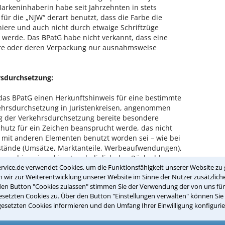
arkeninhaberin habe seit Jahrzehnten in stets
für die „NJW“ derart benutzt, dass die Farbe die
iere und auch nicht durch etwaige Schriftzüge
 werde. Das BPatG habe nicht verkannt, dass eine
re oder deren Verpackung nur ausnahmsweise
rsdurchsetzung:
 das BPatG einen Herkunftshinweis für eine bestimmte
erkehrsdurchsetzung in Juristenkreisen, angenommen
ng der Verkehrsdurchsetzung bereite besondere
hutz für ein Zeichen beansprucht werde, das nicht
n mit anderen Elementen benutzt worden sei – wie bei
stände (Umsätze, Marktanteile, Werbeaufwendungen),
zung hinweisen könnten, lediglich den Rückschluss
rvice.de verwendet Cookies, um die Funktionsfähigkeit unserer Website zu 
le
gekennzeichnete
Gestaltung
durchgesetzt sei. Erst
wir zur Weiterentwicklung unserer Website im Sinne der Nutzer zusätzliche
e Klarheit schaffen.
den Button "Cookies zulassen" stimmen Sie der Verwendung der von uns fü
setzten Cookies zu. Über den Button "Einstellungen verwalten" können Sie 
en festgestellt, die eine Verkehrsdurchsetzung der
gesetzten Cookies informieren und den Umfang Ihrer Einwilligung konfigurie
zu zählten die jahrzehntelange Benutzung der Marke
tschaftliche eigenständige Marktsegment sowie eine