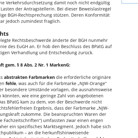
ne Verkehrsdurchsetzung damit noch nicht endgültig
 Lasten der Antragstellerin. Bei dieser Beweislastregel
erige BGH-Rechtsprechung stützen. Deren Konformität
r jedoch zumindest fraglich.
hts
ngelegte Rechtsbeschwerde änderte der BGH nunmehr
Linie des EuGH an. Er hob den Beschluss des BPatG auf
tigen Verhandlung und Entscheidung zurück.
ft gem. § 8 Abs. 2 Nr. 1 MarkenG:
ss
abstrakten Farbmarken
die erforderliche originäre
nen
fehle
, was auch für die Farbmarke „NJW-Orange“
 hier besondere Umstände vorlagen, die ausnahmsweise
 könnten, wie eine geringe Zahl von angebotenen
 Das BPatG kam zu dem, von der Beschwerde nicht
chtsfehlerfreien Ergebnis, dass der Farbmarke „NJW-
idungskraft zukomme. Die beanspruchten Waren der
he Fachzeitschriften“) umfassten zwar einen engen
er ein spezifisches Marktsegment. Jedoch habe sich
Fachpublikum – an die herkunftshinweisende