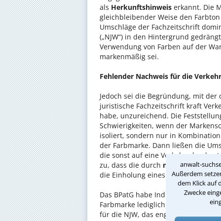
als
Herkunftshinweis
erkannt. Die M
gleichbleibender Weise den Farbton 
Umschläge der Fachzeitschrift domin
(„NJW“) in den Hintergrund gedrängt
Verwendung von Farben auf der Wa
markenmäßig sei.
Fehlender Nachweis für die Verkeh
Jedoch sei die Begründung, mit der
juristische Fachzeitschrift kraft V
habe, unzureichend. Die Feststellu
Schwierigkeiten, wenn der Markensc
isoliert, sondern nur in Kombinatio
der Farbmarke. Dann ließen die Um
die sonst auf eine Verkehrsdurchset
anwalt-suchse
zu, dass die durch
mehrere Merkma
Außerdem setzen 
die Einholung eines Gutachtens könn
dem Klick auf 
Zwecke einge
Das BPatG habe Indizien und Tatsach
ein
Farbmarke lediglich
nahelegten
. Da
für die NJW, das eng umgrenzte, wir