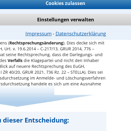
43.000 zum Zeitpunkt der Markenanmeldung. Zudem
Cookies zulassen
e orangefarbene Titelseite der NJW nicht kenne.
kanntheit noch nicht fest, dass sich die Marke zum
Einstellungen verwalten
gesetzt habe.
r bisherigen Rechtsprechung des BGH, auf die sich
Impressum
Datenschutzerklärung
⁃
asten des Markeninhabers und nicht des
ens (
Rechtsprechungsänderung
). Dies decke sich mit
, Urt. v. 19.6.2014 – C-217/13, GRUR 2014, 776 –
at seine Rechtsprechung, dass die Darlegungs- und
 des
Verfalls
die Klagepartei und nicht den Inhaber
 Blick auf neuere Rechtsprechung des EuGH,
I ZR 40/20, GRUR 2021, 736 Rz. 22 – STELLA). Dies sei
hrsdurchsetzung im Anmelde- und Löschungsverfahren
hrsdurchsetzung handele es sich um eine Ausnahme
 dieser Entscheidung: