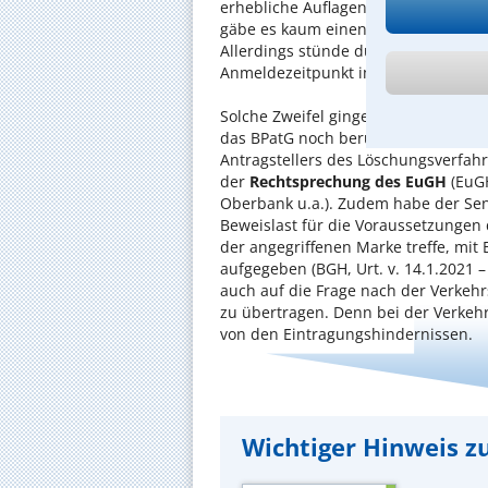
erhebliche Auflagenhöhe von etwa 
gäbe es kaum einen Juristen, der di
Allerdings stünde durch die hohe Be
Anmeldezeitpunkt im Verkehr durch
Solche Zweifel gingen – entgegen de
das BPatG noch berufen habe – zu L
Antragstellers des Löschungsverfahr
der
Rechtsprechung des EuGH
(EuGH
Oberbank u.a.). Zudem habe der Sen
Beweislast für die Voraussetzungen
der angegriffenen Marke treffe, mit
aufgegeben (BGH, Urt. v. 14.1.2021 – 
auch auf die Frage nach der Verke
zu übertragen. Denn bei der Verke
von den Eintragungshindernissen.
Wichtiger Hinweis zu