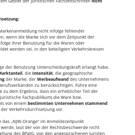
em Gebiet der juristischen Fachzeitschriften
nicht
hsetzung:
Markenanmeldung nicht infolge fehlender
n, wenn die Marke sich vor dem Zeitpunkt der
folge ihrer Benutzung für die Waren oder
ldet worden sei, in den beteiligten Verkehrskreisen
lge der Benutzung Unterscheidungskraft erlangt habe,
Marktanteil
, die
Intensität
, die geographische
ng
der Marke, der
Werbeaufwand
des Unternehmens
Berufsverbänden zu berücksichtigen. Führe eine
zu dem Ergebnis, dass ein erheblicher Teil der
s juristische Fachpublikum) die Ware bzw.
als von einem
bestimmten Unternehmen stammend
 der Verkehrsdurchsetzung vor.
in das „NJW-Orange“ im Anmeldezeitpunkt
 werde, laut der von der Rechtsbeschwerde nicht
stellung des BPatG, von den angesprochenen Juristen