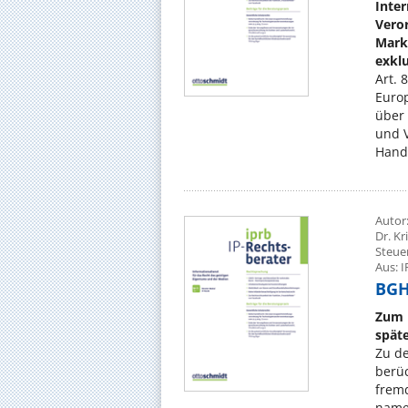
Inter
Vero
Mark
exklu
Art. 
Euro
über 
und V
Hande
Autor
Dr. K
Steue
Aus: I
BGH,
Zum 
spät
Zu de
berüc
fremd
name