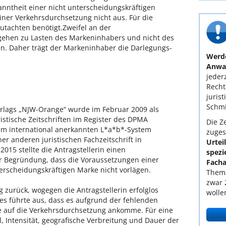
nntheit einer nicht unterscheidungskräftigen
iner Verkehrsdurchsetzung nicht aus. Für die
 Gutachten benötigt.Zweifel an der
gehen zu Lasten des Markeninhabers und nicht des
en. Daher trägt der Markeninhaber die Darlegungs-
Werde
Anwal
jederz
Recht
juris
Schmi
erlags „NJW-Orange“ wurde im Februar 2009 als
istische Zeitschriften im Register des DPMA
Die Ze
dem international anerkannten L*a*b*-System
zuges
ner anderen juristischen Fachzeitschrift in
Urtei
015 stellte die Antragstellerin einen
spezi
 Begründung, dass die Voraussetzungen einer
Facha
erscheidungskräftigen Marke nicht vorlägen.
Thema
zwar 
zurück, wogegen die Antragstellerin erfolglos
wolle
s führte aus, dass es aufgrund der fehlenden
e auf die Verkehrsdurchsetzung ankomme. Für eine
, Intensität, geografische Verbreitung und Dauer der