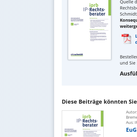
Quelle d
Rechtsbe
Schmidt,
Konsequ
weiterg
Bestelle
und Sie 
Ausfüh
Diese Beiträge könnten Sie
Autor:
Brem
Aus: I
EuGH