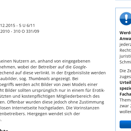
12.2015 - 5 U 6/11
.2010 - 310 O 331/09
Werde
Anwal
jederz
Recht
juris
 seinen Nutzern an, anhand von eingegebenen
Schmi
nehmen, wobei der Betreiber auf die
Google
-
Die Ze
chend auf diese verlinkt. In der Ergebnisliste werden
zuges
haubilder, sog.
Thumbnails
angezeigt. Bei
Urtei
egriffs werden acht Bilder von zwei Models einer
spezi
ht Bilder sollten ursprünglich nur in einem für Erotik-
Facha
tzten und kostenpflichtigen Mitgliederbereich des
Thema
rden. Offenbar wurden diese jedoch ohne Zustimmung
zwar 
losen Internetseite hochgeladen. Die Vorinstanzen
wolle
nbetreibers. Hiergegen wendet sich der
.