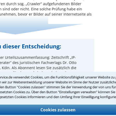
ren durch sog. „Crawler” aufgefundenen Bilder
n sind oder nicht. Eine solche Prüfung habe ein
nehmen, bevor er Bilder auf seiner Internetseite als
 dieser Entscheidung:
er Urteilszusammenfassung: Zeitschrift „IP-
rater“ des juristischen Fachverlags Dr. Otto
 Köln. Als Abonnent lesen Sie zusätzlich die
enzen für Ihre praktische Arbeit und
rvice.de verwendet Cookies, um die Funktionsfähigkeit unserer Website zu 
ehende Beraterhinweise des Autors.
wir zur Weiterentwicklung unserer Website im Sinne der Nutzer zusätzliche
Lesen Sie hier ein Beispiel mit Konsequenzen für
den Button "Cookies zulassen" stimmen Sie der Verwendung der von uns fü
die Praxis und Beraterhinweis
setzten Cookies zu. Über den Button "Einstellungen verwalten" können Sie 
gesetzten Cookies informieren und den Umfang Ihrer Einwilligung konfigurie
n Sie jetzt Ihr dreimonatiges, kostenloses Test-Abo
sind immer praxisgerecht informiert!
Cookies zulassen