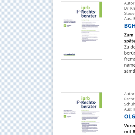
Autor
Dr. K
Steue
Aus: I
BGH,
Zum 
spät
Zu de
berüc
fremd
name
sämtl
Autor
Recht
Schuh
Aus: I
OLG
Vore
mit 