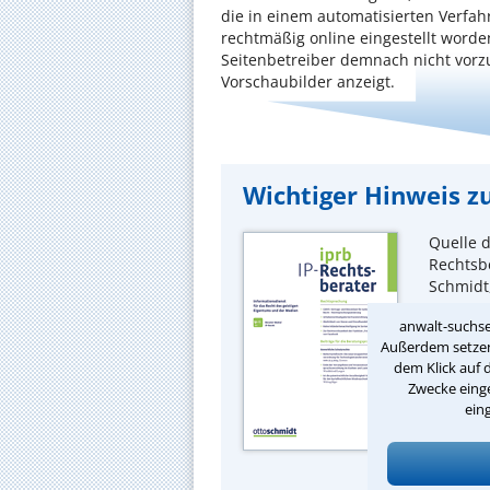
die in einem automatisierten Verfah
rechtmäßig online eingestellt worde
Seitenbetreiber demnach nicht vorzu
Vorschaubilder anzeigt.
Wichtiger Hinweis zu
Quelle d
Rechtsbe
Schmidt,
Konsequ
anwalt-suchse
weiterg
Außerdem setzen 
dem Klick auf 
Zwecke einge
ein
Bestelle
und Sie 