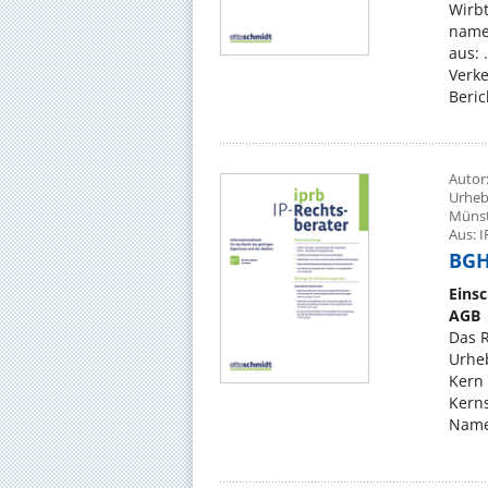
Wirbt
name
aus: 
Verke
Beric
Autor:
Urheb
Münst
Aus: I
BGH,
Eins
AGB
Das 
Urheb
Kern 
Kerns
Name