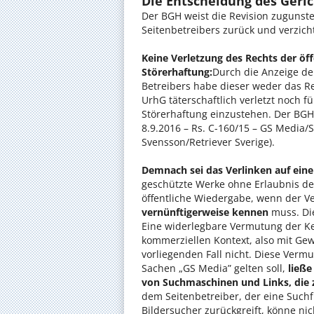
Die Entscheidung des Geric
Der BGH weist die Revision zugunst
Seitenbetreibers zurück und verzich
Keine Verletzung des Rechts der öf
Störerhaftung:
Durch die Anzeige der
Betreibers habe dieser weder das Rec
UrhG täterschaftlich verletzt noch 
Störerhaftung einzustehen. Der BGH 
8.9.2016 – Rs. C-160/15 – GS Media/S
Svensson/Retriever Sverige).
Demnach sei das Verlinken auf eine
geschützte Werke ohne Erlaubnis de
öffentliche Wiedergabe, wenn der V
vernünftigerweise kennen
muss. Die
Eine widerlegbare Vermutung der Ken
kommerziellen Kontext, also mit Gew
vorliegenden Fall nicht. Diese Verm
Sachen „GS Media” gelten soll,
ließe
von Suchmaschinen und Links, die
dem Seitenbetreiber, der eine Suchf
Bildersucher zurückgreift, könne nic