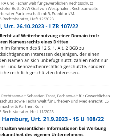
: RA und Fachanwalt für gewerblichen Rechtsschutz
ristofer Bott, GvW Graf von Westphalen, Rechtsanwälte
rberater Partnerschaft mbB, Frankfurt/M.
P-Rechtsberater, Heft 12/2023
 Urt. 26.10.2023 - I ZR 107/22
Recht auf Weiterbenutzung einer Domain trotz
eren Namensrechts eines Dritten
n im Rahmen des § 12 S. 1, Alt. 2 BGB zu
ksichtigenden Interessen desjenigen, der einen
en Namen an sich unbefugt nutzt, zählen nicht nur
ns- und kennzeichenrechtlich geschützte, sondern
iche rechtlich geschützten Interessen...
: Rechtsanwalt Sebastian Trost, Fachanwalt für Gewerblichen
sschutz sowie Fachanwalt für Urheber- und Medienrecht, LST
macher & Partner, Köln
P-Rechtsberater, Heft 11/2023
 Hamburg, Urt. 21.9.2023 - 15 U 108/22
nthalten wesentlicher Informationen bei Werbung
Bekanntheit des eigenen Unternehmens