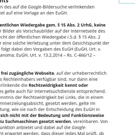
hts
en des auf die
Google
-Bildersuche verlinkenden
tet auf eine Vorlage an den EuGH.
fentlichen Wiedergabe gem. § 15 Abs. 2 UrhG, keine
 Bilder als Vorschaubilder auf der Internetseite des
ht der öffentlichen Wiedergabe i.S.d. § 15 Abs. 2
für eine solche Verletzung unter dem Gesichtspunkt der
folgt dabei den Vorgaben des EuGH (EuGH, Urt. v.
anoma; EuGH, Urt. v. 13.2.2014 – Rs. C-466/12 –
 frei zugängliche Webseite
, auf der urheberrechtlich
s Rechteinhabers verfügbar sind, nur dann eine
erlinkende die
Rechtswidrigkeit kennt oder
s gelte auch für Internetsuchdienste entsprechend.
ntnis der Rechtswidrigkeit bei Links, die in einem
innerzielungsabsicht, gesetzt werden, gelte im
utung, wie sie nach der Entscheidung des EuGH in
 sich nicht mit der Bedeutung und Funktionsweise
 zu Suchmaschinen gesetzt werden
, vereinbaren. Von
unktion anbietet und dabei auf die
Google
-
ht erwartet werden, dass dieser jedes Mal prüft, ob