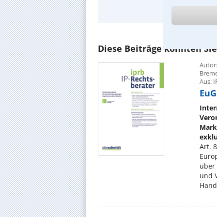
Ausfüh
Diese Beiträge könnten Sie
Autor:
Brem
Aus: I
EuGH
Inter
Vero
Mark
exklu
Art. 
Euro
über 
und V
Hande