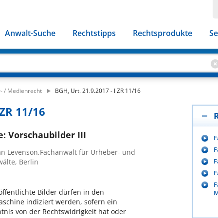
Anwalt-Suche
Rechtstipps
Rechtsprodukte
Se
- / Medienrecht
BGH, Urt. 21.9.2017 - I ZR 11/16
 ZR 11/16
: Vorschaubilder III
F
F
ian Levenson,Fachanwalt für Urheber- und
F
lte, Berlin
F
F
ffentlichte Bilder dürfen in den
M
schine indiziert werden, sofern ein
nis von der Rechtswidrigkeit hat oder