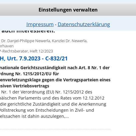
rliche Infos unter: 0221-93738-997
Einstellungen verwalten
Impressum
Datenschutzerklärung
⁃
 auch interessieren:
 Dr. Danjel-Philippe Newerla, Kanzlei Dr. Newerla,
erhaven
P-Rechtsberater, Heft 12/2023
, Urt. 7.9.2023 - C-832/21
nationale Gerichtszuständigkeit nach Art. 8 Nr. 1 der
rdnung Nr. 1215/2012/EU für
enverletzungsklage gegen die Vertragsparteien eines
siven Vertriebsvertrags
8 Nr. 1 der Verordnung (EU) Nr. 1215/2012 des
päischen Parlaments und des Rates vom 12.12.2012
die gerichtliche Zuständigkeit und die Anerkennung
ollstreckung von Entscheidungen in Zivil- und
lssachen ist dahin auszulegen,...