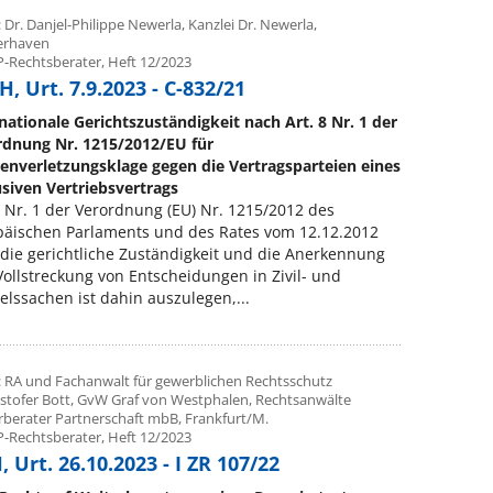
 Dr. Danjel-Philippe Newerla, Kanzlei Dr. Newerla,
erhaven
P-Rechtsberater, Heft 12/2023
, Urt. 7.9.2023 - C-832/21
nationale Gerichtszuständigkeit nach Art. 8 Nr. 1 der
rdnung Nr. 1215/2012/EU für
enverletzungsklage gegen die Vertragsparteien eines
siven Vertriebsvertrags
8 Nr. 1 der Verordnung (EU) Nr. 1215/2012 des
päischen Parlaments und des Rates vom 12.12.2012
die gerichtliche Zuständigkeit und die Anerkennung
ollstreckung von Entscheidungen in Zivil- und
lssachen ist dahin auszulegen,...
: RA und Fachanwalt für gewerblichen Rechtsschutz
ristofer Bott, GvW Graf von Westphalen, Rechtsanwälte
rberater Partnerschaft mbB, Frankfurt/M.
P-Rechtsberater, Heft 12/2023
 Urt. 26.10.2023 - I ZR 107/22