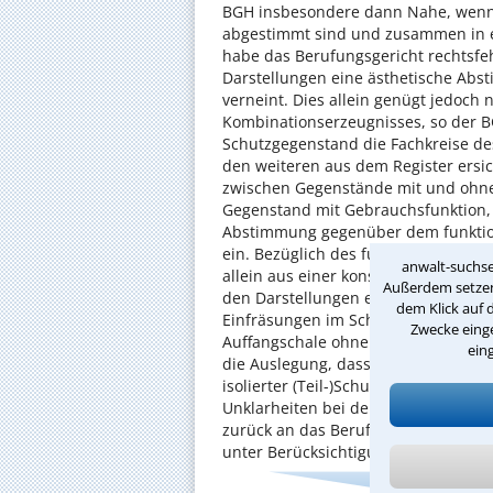
BGH insbesondere dann Nahe, wenn
abgestimmt sind und zusammen in 
habe das Berufungsgericht rechtsfeh
Darstellungen eine ästhetische Abs
verneint. Dies allein genügt jedoch
Kombinationserzeugnisses, so der B
Schutzgegenstand die Fachkreise de
den weiteren aus dem Register ers
zwischen Gegenstände mit und ohne 
Gegenstand mit Gebrauchsfunktion, 
Abstimmung gegenüber dem funktio
ein. Bezüglich des funktionalen Zu
anwalt-suchse
allein aus einer konstruktiven Ver
Außerdem setzen 
den Darstellungen erschlossen werde
dem Klick auf 
Einfräsungen im Schneidebrett als S
Zwecke einge
Auffangschale ohne direkte Verbind
ein
die Auslegung, dass ein geschütztes 
isolierter (Teil-)Schutz nur eines T
Unklarheiten bei der Auslegung gin
zurück an das Berufungsgericht ver
unter Berücksichtigung der Vorgab