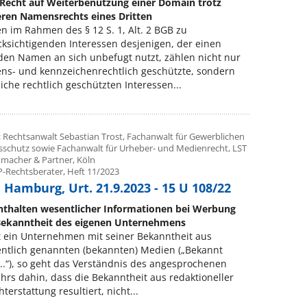
Recht auf Weiterbenutzung einer Domain trotz
eren Namensrechts eines Dritten
n im Rahmen des § 12 S. 1, Alt. 2 BGB zu
ksichtigenden Interessen desjenigen, der einen
en Namen an sich unbefugt nutzt, zählen nicht nur
ns- und kennzeichenrechtlich geschützte, sondern
iche rechtlich geschützten Interessen...
: Rechtsanwalt Sebastian Trost, Fachanwalt für Gewerblichen
sschutz sowie Fachanwalt für Urheber- und Medienrecht, LST
macher & Partner, Köln
P-Rechtsberater, Heft 11/2023
 Hamburg, Urt. 21.9.2023 - 15 U 108/22
nthalten wesentlicher Informationen bei Werbung
Bekanntheit des eigenen Unternehmens
 ein Unternehmen mit seiner Bekanntheit aus
ntlich genannten (bekannten) Medien („Bekannt
...“), so geht das Verständnis des angesprochenen
hrs dahin, dass die Bekanntheit aus redaktioneller
hterstattung resultiert, nicht...