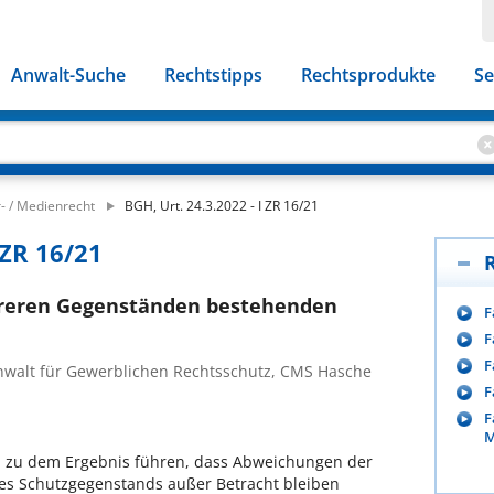
Anwalt-Suche
Rechtstipps
Rechtsprodukte
Se
- / Medienrecht
BGH, Urt. 24.3.2022 - I ZR 16/21
 ZR 16/21
reren Gegenständen bestehenden
F
F
F
anwalt für Gewerblichen Rechtsschutz, CMS Hasche
F
F
M
n zu dem Ergebnis führen, dass Abweichungen der
s Schutzgegenstands außer Betracht bleiben