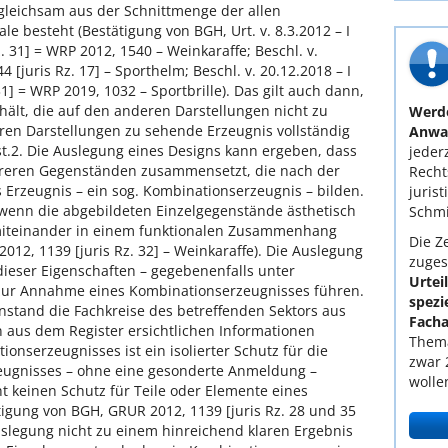
leichsam aus der Schnittmenge der allen
besteht (Bestätigung von BGH, Urt. v. 8.3.2012 – I
. 31] = WRP 2012, 1540 – Weinkaraffe; Beschl. v.
4 [juris Rz. 17] – Sporthelm; Beschl. v. 20.12.2018 – I
1] = WRP 2019, 1032 – Sportbrille). Das gilt auch dann,
ält, die auf den anderen Darstellungen nicht zu
Werde
ren Darstellungen zu sehende Erzeugnis vollständig
Anwal
ist.2. Die Auslegung eines Designs kann ergeben, dass
jederz
reren Gegenständen zusammensetzt, die nach der
Recht
s Erzeugnis – ein sog. Kombinationserzeugnis – bilden.
juris
 wenn die abgebildeten Einzelgegenstände ästhetisch
Schmi
miteinander in einem funktionalen Zusammenhang
Die Ze
012, 1139 [juris Rz. 32] – Weinkaraffe). Die Auslegung
zuges
dieser Eigenschaften – gegebenenfalls unter
Urtei
zur Annahme eines Kombinationserzeugnisses führen.
spezi
nstand die Fachkreise des betreffenden Sektors aus
Facha
 aus dem Register ersichtlichen Informationen
Thema
onserzeugnisses ist ein isolierter Schutz für die
zwar 
ugnisses – ohne eine gesonderte Anmeldung –
wolle
t keinen Schutz für Teile oder Elemente eines
igung von BGH, GRUR 2012, 1139 [juris Rz. 28 und 35
Auslegung nicht zu einem hinreichend klaren Ergebnis