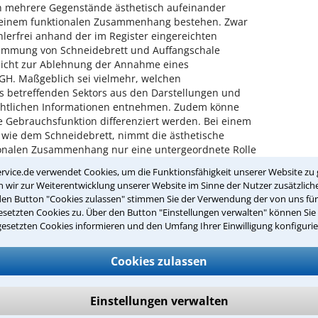
 mehrere Gegenstände ästhetisch aufeinander
einem funktionalen Zusammenhang bestehen. Zwar
lerfrei anhand der im Register eingereichten
timmung von Schneidebrett und Auffangschale
 nicht zur Ablehnung der Annahme eines
GH. Maßgeblich sei vielmehr, welchen
s betreffenden Sektors aus den Darstellungen und
ichtlichen Informationen entnehmen. Zudem könne
Gebrauchsfunktion differenziert werden. Bei einem
wie dem Schneidebrett, nimmt die ästhetische
nalen Zusammenhang nur eine untergeordnete Rolle
sammenhangs betont der BGH, dass sich dieser nicht
rvice.de verwendet Cookies, um die Funktionsfähigkeit unserer Website zu 
bindung ergeben müsse, sondern auch anderweitig aus
wir zur Weiterentwicklung unserer Website im Sinne der Nutzer zusätzliche
n kann. Es sei daher nicht relevant, ob die
den Button "Cookies zulassen" stimmen Sie der Verwendung der von uns fü
chiene für die Auffangschale dienen oder ob die
setzten Cookies zu. Über den Button "Einstellungen verwalten" können Sie 
ung unter das Brett geschoben werden kann. Ergebe
gesetzten Cookies informieren und den Umfang Ihrer Einwilligung konfigurie
Kombinationserzeugnis vorliegt, sei ein zusätzlicher,
eils des Kombinationserzeugnisses ausgeschlossen.
Cookies zulassen
gen zu Lasten des Anmelders. Der BGH hat die Sache
wiesen, das nun den Inhalt der Designanmeldung
en des BGH neu prüfen muss.
Einstellungen verwalten