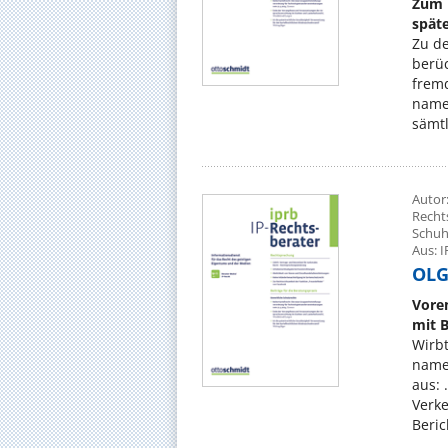
Zum 
spät
Zu de
berüc
fremd
name
sämtl
Autor
Recht
Schuh
Aus: I
OLG
Vore
mit 
Wirbt
name
aus: 
Verke
Beric