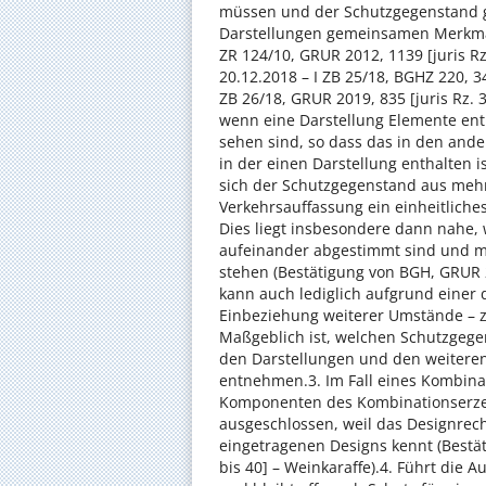
müssen und der Schutzgegenstand g
Darstellungen gemeinsamen Merkmale 
ZR 124/10, GRUR 2012, 1139 [juris Rz
20.12.2018 – I ZB 25/18, BGHZ 220, 34
ZB 26/18, GRUR 2019, 835 [juris Rz. 3
wenn eine Darstellung Elemente enth
sehen sind, so dass das in den ande
in der einen Darstellung enthalten 
sich der Schutzgegenstand aus meh
Verkehrsauffassung ein einheitliche
Dies liegt insbesondere dann nahe,
aufeinander abgestimmt sind und 
stehen (Bestätigung von BGH, GRUR 2
kann auch lediglich aufgrund einer 
Einbeziehung weiterer Umstände – 
Maßgeblich ist, welchen Schutzgege
den Darstellungen und den weiteren
entnehmen.3. Im Fall eines Kombinati
Komponenten des Kombinationserze
ausgeschlossen, weil das Designrech
eingetragenen Designs kennt (Bestät
bis 40] – Weinkaraffe).4. Führt die 