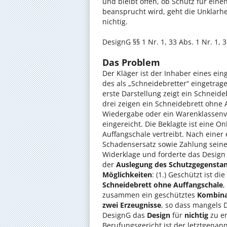
und bleibt offen, ob Schutz für ein
beansprucht wird, geht die Unklarhe
nichtig.
DesignG §§ 1 Nr. 1, 33 Abs. 1 Nr. 1, 
Das Problem
Der Kläger ist der Inhaber eines ei
des als „Schneidebretter“ eingetrag
erste Darstellung zeigt ein Schneid
drei zeigen ein Schneidebrett ohne 
Wiedergabe oder ein Warenklassenve
eingereicht. Die Beklagte ist eine O
Auffangschale vertreibt. Nach einer
Schadensersatz sowie Zahlung sein
Widerklage und forderte das Design f
der
Auslegung des Schutzgegensta
Möglichkeiten
: (1.) Geschützt ist die
Schneidebrett ohne Auffangschale
,
zusammen ein geschütztes
Kombina
zwei Erzeugnisse
, so dass mangels D
DesignG das
Design
für
nichtig
zu er
Berufungsgericht ist der letztgenan