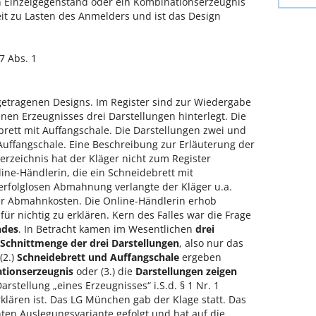
en Einzelgegenstand oder ein Kombinationserzeugnis
it zu Lasten des Anmelders und ist das Design
37 Abs. 1
ngetragenen Designs. Im Register sind zur Wiedergabe
enen Erzeugnisses drei Darstellungen hinterlegt. Die
ebrett mit Auffangschale. Die Darstellungen zwei und
Auffangschale. Eine Beschreibung zur Erläuterung der
rzeichnis hat der Kläger nicht zum Register
nline-Händlerin, die ein Schneidebrett mit
 erfolglosen Abmahnung verlangte der Kläger u.a.
er Abmahnkosten. Die Online-Händlerin erhob
ür nichtig zu erklären. Kern des Falles war die Frage
ndes
. In Betracht kamen im Wesentlichen
drei
Schnittmenge der drei Darstellungen
, also nur das
 (2.)
Schneidebrett und Auffangschale
ergeben
tionserzeugnis
oder (3.) die
Darstellungen zeigen
arstellung „eines Erzeugnisses“ i.S.d. § 1 Nr. 1
klären ist. Das LG München gab der Klage statt. Das
nten Auslegungsvariante gefolgt und hat auf die