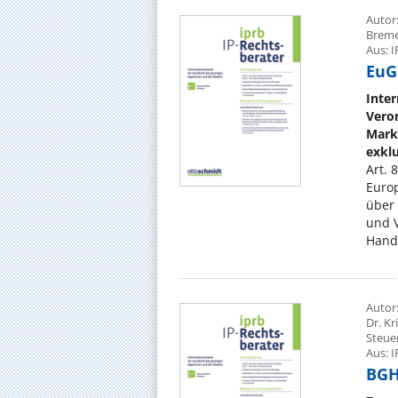
Autor:
Brem
Aus: I
EuGH
Inter
Vero
Mark
exklu
Art. 
Euro
über 
und V
Hande
Autor
Dr. K
Steue
Aus: I
BGH,