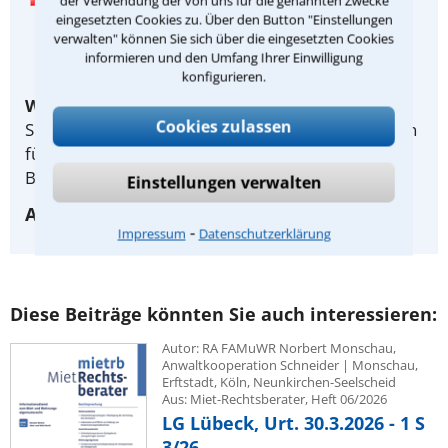
der Verwendung der von uns für die genannten Zwecke
Lesen Sie hier ein Beispiel mit
eingesetzten Cookies zu. Über den Button "Einstellungen
Konsequenzen für die Praxis und
verwalten" können Sie sich über die eingesetzten Cookies
Beraterhinweis
informieren und den Umfang Ihrer Einwilligung
konfigurieren.
Wichtiger Hinweis:
Als Teilnehmer des Anwalt-
Cookies zulassen
Suchservice lesen Sie zusätzlich die Konsequenzen
für Ihre praktische Arbeit und weitergehende
Beraterhinweise des Autors.
Einstellungen verwalten
Ausführliche Infos unter: 0221-93738630
⁃
Impressum
Datenschutzerklärung
Diese Beiträge könnten Sie auch interessieren:
Autor: RA FAMuWR Norbert Monschau,
Anwaltkooperation Schneider | Monschau,
Erftstadt, Köln, Neunkirchen-Seelscheid
Aus: Miet-Rechtsberater, Heft 06/2026
LG Lübeck, Urt. 30.3.2026 - 1 S
3/26