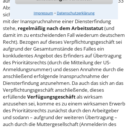
auf Inanspruchnahme der Priorität sei das nach Art. 33
Abs. 1 EGBGB a.F. das
Vertragsstatut
. Dieses richte
⁃
Impressum
Datenschutzerklärung
sich aber, wenn die Übertragung in Zusammenhang
mit der Inanspruchnahme einer Diensterfindung
stehe,
regelmäßig nach dem Arbeitsstatut
(und
damit im zu entscheidenden Fall wiederum deutschem
Recht). Bezogen auf dieses Verpflichtungsgeschäft sei
aufgrund der Gesamtumstände des Falles ein
konkludentes Angebot des Erfinders auf Übertragung
des Prioritätsrechts (durch die Mitteilung der US-
Anmeldungsnummer) und dessen Annahme durch die
anschließend erfolgende Inanspruchnahme der
Diensterfindung anzunehmen. Da auch das sich an das
Verpflichtungsgeschäft anschließende, dieses
erfüllende
Verfügungsgeschäft
als wirksam
anzusehen sei, komme es zu einem wirksamen Erwerb
des Prioritätsrechts zunächst durch den Arbeitgeber
und sodann – aufgrund der weiteren Übertragung –
auch durch die Muttergesellschaft (Anmelderin des