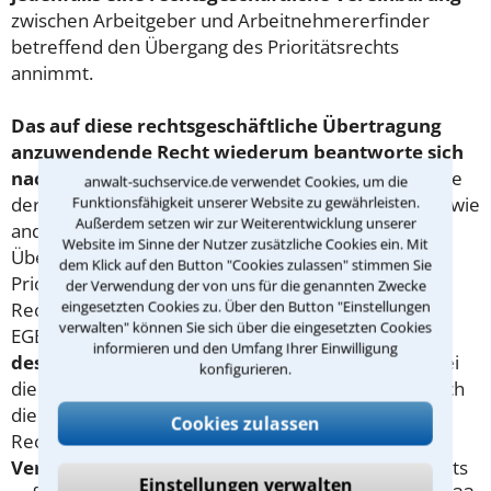
zwischen Arbeitgeber und Arbeitnehmererfinder
betreffend den Übergang des Prioritätsrechts
annimmt.
Das auf diese rechtsgeschäftliche Übertragung
anzuwendende Recht wiederum beantworte sich
nach dem Vertragsstatut:
Zwar richte sich die Frage
anwalt-suchservice.de verwendet Cookies, um die
der Übertragbarkeit und hierfür geltender Form- sowie
Funktionsfähigkeit unserer Website zu gewährleisten.
Außerdem setzen wir zur Weiterentwicklung unserer
anderer Wirksamkeitserfordernisse für eine
Website im Sinne der Nutzer zusätzliche Cookies ein. Mit
Übertragung des Rechts auf Inanspruchnahme der
dem Klick auf den Button "Cookies zulassen" stimmen Sie
Priorität einer Patentanmeldung nach der
der Verwendung der von uns für die genannten Zwecke
eingesetzten Cookies zu. Über den Button "Einstellungen
Rechtsprechung des BGH gem. Art. 33 Abs. 2
verwalten" können Sie sich über die eingesetzten Cookies
EGBGB a.F. (jetzt Art. 14 Rom-I-VO) nach dem
Recht
informieren und den Umfang Ihrer Einwilligung
des Staates der Erstanmeldung
; hiervon jedoch sei
konfigurieren.
die Frage zu unterscheiden, nach welchem Recht sich
die Verpflichtungen zwischen altem und neuem
Cookies zulassen
Rechtsinhaber richten. Für das damit betroffene
Verpflichtungsgeschäft
zur Übertragung des Rechts
Einstellungen verwalten