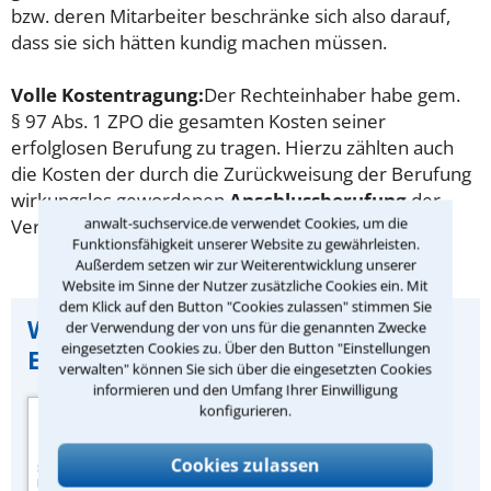
bzw. deren Mitarbeiter beschränke sich also darauf,
dass sie sich hätten kundig machen müssen.
Volle Kostentragung:
Der Rechteinhaber habe gem.
§ 97 Abs. 1 ZPO die gesamten Kosten seiner
erfolglosen Berufung zu tragen. Hierzu zählten auch
die Kosten der durch die Zurückweisung der Berufung
wirkungslos gewordenen
Anschlussberufung
der
anwalt-suchservice.de verwendet Cookies, um die
Verletzerin.
Funktionsfähigkeit unserer Website zu gewährleisten.
Außerdem setzen wir zur Weiterentwicklung unserer
Website im Sinne der Nutzer zusätzliche Cookies ein. Mit
dem Klick auf den Button "Cookies zulassen" stimmen Sie
Wichtiger Hinweis zu dieser
der Verwendung der von uns für die genannten Zwecke
eingesetzten Cookies zu. Über den Button "Einstellungen
Entscheidung:
verwalten" können Sie sich über die eingesetzten Cookies
informieren und den Umfang Ihrer Einwilligung
Quelle der
konfigurieren.
Urteilszusammenfassung:
Zeitschrift „IT-Rechtsberater“
Cookies zulassen
des juristischen Fachverlags