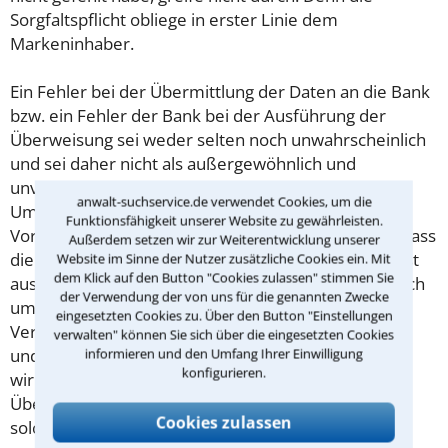
Sorgfaltspflicht obliege in erster Linie dem
Markeninhaber.
Ein Fehler bei der Übermittlung der Daten an die Bank
bzw. ein Fehler der Bank bei der Ausführung der
Überweisung sei weder selten noch unwahrscheinlich
und sei daher nicht als außergewöhnlich und
unvorhersehbar anzusehen. Der Kläger hätte diese
anwalt-suchservice.de verwendet Cookies, um die
Umstände vorhersehen und die erforderliche
Funktionsfähigkeit unserer Website zu gewährleisten.
Vorsorge treffen müsse, um sich zu vergewissern, dass
Außerdem setzen wir zur Weiterentwicklung unserer
die Zahlung innerhalb der vom EUIPO gesetzten Frist
Website im Sinne der Nutzer zusätzliche Cookies ein. Mit
dem Klick auf den Button "Cookies zulassen" stimmen Sie
ausgeführt werde. Dies gelte erst Recht, wenn es sich
der Verwendung der von uns für die genannten Zwecke
um einen bedeutsamen Vorgang – nämlich die
eingesetzten Cookies zu. Über den Button "Einstellungen
Verlängerung der Eintragung einer Marke – handele
verwalten" können Sie sich über die eingesetzten Cookies
und die erste Frist bereits versäumt worden sei. Ein
informieren und den Umfang Ihrer Einwilligung
konfigurieren.
wirksames System zur internen Kontrolle und
Überwachung der Einhaltung von Fristen hätte eine
Cookies zulassen
solche Prüfung umfassen müssen.