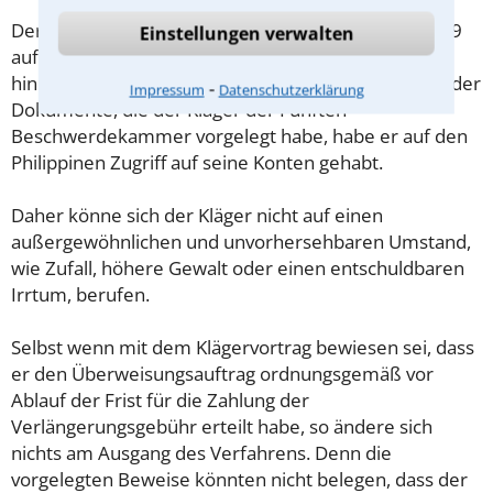
Der Umstand, dass sich der Kläger ab dem 6.12.2019
Einstellungen verwalten
auf den Philippinen befand, stelle zudem keine
hinreichende Entschuldigung dar. Denn ausweislich der
⁃
Impressum
Datenschutzerklärung
Dokumente, die der Kläger der Fünften
Beschwerdekammer vorgelegt habe, habe er auf den
Philippinen Zugriff auf seine Konten gehabt.
Daher könne sich der Kläger nicht auf einen
außergewöhnlichen und unvorhersehbaren Umstand,
wie Zufall, höhere Gewalt oder einen entschuldbaren
Irrtum, berufen.
Selbst wenn mit dem Klägervortrag bewiesen sei, dass
er den Überweisungsauftrag ordnungsgemäß vor
Ablauf der Frist für die Zahlung der
Verlängerungsgebühr erteilt habe, so ändere sich
nichts am Ausgang des Verfahrens. Denn die
vorgelegten Beweise könnten nicht belegen, dass der