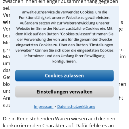
zwischen ihnen ein enger Zusammenhang gegeben
sei. Dieser bestehe darin, dass die eine Ware für die
anwalt-suchservice.de verwendet Cookies, um die
Verwendung der anderen
unentbehrlich
oder so
Funktionsfähigkeit unserer Website zu gewährleisten.
wichtig
sei, so dass Verbraucher denken könnten, die
Außerdem setzen wir zur Weiterentwicklung unserer
Verantwortung für die Herstellung dieser Waren liege
Website im Sinne der Nutzer zusätzliche Cookies ein. Mit
dem Klick auf den Button "Cookies zulassen" stimmen Sie
bei
demselben Unternehmen
. Bei dem Kauf von
der Verwendung der von uns für die genannten Zwecke
Mineralwasser sei der Verbraucher nicht dazu
eingesetzten Cookies zu. Über den Button "Einstellungen
gezwungen, die in Rede stehenden Waren der älteren
verwalten" können Sie sich über die eingesetzten Cookies
Marke aus Klasse 33 zu erwerben. Das Gleiche gelte im
informieren und den Umfang Ihrer Einwilligung
konfigurieren.
umgekehrten Fall. Dem stehe auch nicht entgegen,
dass Mineralwasser sehr häufig mi alkoholischen
Cookies zulassen
Getränken der Klasse 33 gemischt werde. Denn die
bloße
Möglichkeit
der Vermischung von alkoholischen
und nicht-alkoholischen Getränken reiche für die
Einstellungen verwalten
Annahme eines Ergänzungsverhältnisses gerade nicht
aus.
⁃
Impressum
Datenschutzerklärung
Die in Rede stehenden Waren wiesen auch keinen
konkurrierenden Charakter auf. Dafür fehle es an