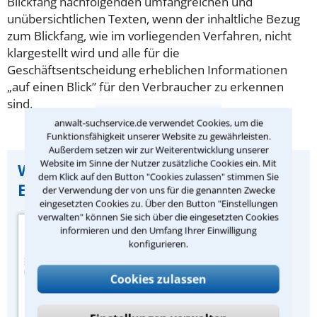
Blickfang nachfolgenden umfangreichen und
unübersichtlichen Texten, wenn der inhaltliche Bezug
zum Blickfang, wie im vorliegenden Verfahren, nicht
klargestellt wird und alle für die
Geschäftsentscheidung erheblichen Informationen
„auf einen Blick” für den Verbraucher zu erkennen
sind.
anwalt-suchservice.de verwendet Cookies, um die
Funktionsfähigkeit unserer Website zu gewährleisten.
Außerdem setzen wir zur Weiterentwicklung unserer
Website im Sinne der Nutzer zusätzliche Cookies ein. Mit
Wichtiger Hinweis zu dieser
dem Klick auf den Button "Cookies zulassen" stimmen Sie
Entscheidung:
der Verwendung der von uns für die genannten Zwecke
eingesetzten Cookies zu. Über den Button "Einstellungen
verwalten" können Sie sich über die eingesetzten Cookies
Quelle der
informieren und den Umfang Ihrer Einwilligung
Urteilszusammenfassung:
konfigurieren.
Zeitschrift „IP-Rechtsberater“
des juristischen Fachverlags
Cookies zulassen
Dr. Otto Schmidt, Köln. Als
Abonnent lesen Sie zusätzlich