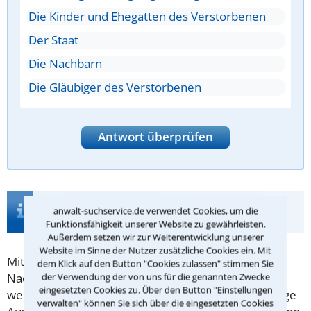
Die Kinder und Ehegatten des Verstorbenen
Der Staat
Die Nachbarn
Die Gläubiger des Verstorbenen
Antwort überprüfen
Infos zur Suche nach einem Anwalt für
anwalt-suchservice.de verwendet Cookies, um die
Enterbung in Aulendorf
Funktionsfähigkeit unserer Website zu gewährleisten.
Außerdem setzen wir zur Weiterentwicklung unserer
Website im Sinne der Nutzer zusätzliche Cookies ein. Mit
Mit der
Enterbung
wird versucht, dass bestimmte
dem Klick auf den Button "Cookies zulassen" stimmen Sie
Nachkommen möglichst wenig erben. "Möglichst
der Verwendung der von uns für die genannten Zwecke
eingesetzten Cookies zu. Über den Button "Einstellungen
wenig" deshalb, da der
Pflichtteil
bis auf ganz wenige
verwalten" können Sie sich über die eingesetzten Cookies