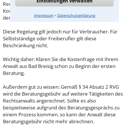
Einstellungen verwalten
Rechtsanwaltsvergütungsgesetz (RVG) geregelt. Die
Kosten für das erste Beratungsgespräch betragen
⁃
Impressum
Datenschutzerklärung
demnach maximal 190,00 € zzgl. MwSt.
Diese Regelung gilt jedoch nur für Verbraucher. Für
Selbstständige oder Freiberufler gilt diese
Beschränkung nicht.
Wichtig daher: Klären Sie die Kostenfrage mit Ihrem
Anwalt aus Bad Breisig schon zu Beginn der ersten
Beratung.
Außerdem gut zu wissen: Gemäß § 34 Absatz 2 RVG
wird die Beratungsgebühr auf weitere Tätigkeiten des
Rechtsanwalts angerechnet. Sollte es also
beispielsweise aufgrund des Beratungsgesprächs zu
einem Prozess kommen, so kann der Anwalt diese
Beratungsgebühr nicht mehr abrechnen.