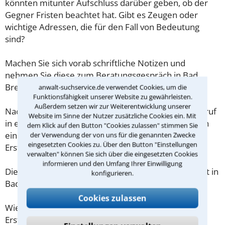
könnten mitunter Aufschluss darüber geben, ob der
Gegner Fristen beachtet hat. Gibt es Zeugen oder
wichtige Adressen, die für den Fall von Bedeutung
sind?
Machen Sie sich vorab schriftliche Notizen und
nehmen Sie diese zum Beratungsgespräch in Bad
Breisig mit.
anwalt-suchservice.de verwendet Cookies, um die
Funktionsfähigkeit unserer Website zu gewährleisten.
Außerdem setzen wir zur Weiterentwicklung unserer
Nachdem Sie über das Kontaktformular einen Rückruf
Website im Sinne der Nutzer zusätzliche Cookies ein. Mit
in einer Kanzlei angefordert haben, stellen wir Ihnen
dem Klick auf den Button "Cookies zulassen" stimmen Sie
eine Checkliste zur Verfügung, mit der Sie das
der Verwendung der von uns für die genannten Zwecke
eingesetzten Cookies zu. Über den Button "Einstellungen
Erstgespräch ausreichend vorbereiten können.
verwalten" können Sie sich über die eingesetzten Cookies
informieren und den Umfang Ihrer Einwilligung
Die Kosten eines Anwalts für Kündigungsschutzrecht in
konfigurieren.
Bad Breisig sind oft geringer als gedacht!
Cookies zulassen
Wieviel ein Rechtsanwalt in Bad Breisig für eine
Erstberatung verlangen darf, ist in §34 des