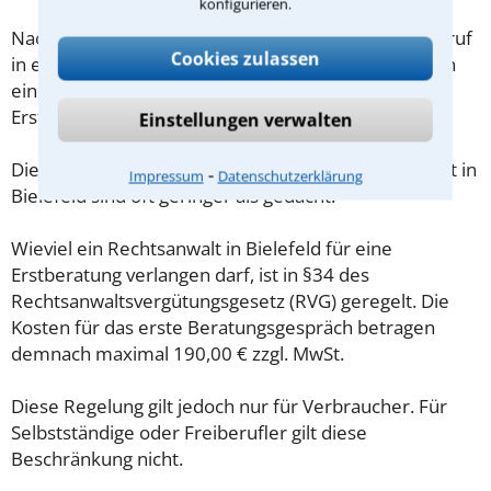
konfigurieren.
Nachdem Sie über das Kontaktformular einen Rückruf
Cookies zulassen
in einer Kanzlei angefordert haben, stellen wir Ihnen
eine Checkliste zur Verfügung, mit der Sie das
Erstgespräch ausreichend vorbereiten können.
Einstellungen verwalten
Die Kosten eines Anwalts für Kündigungsschutzrecht in
⁃
Impressum
Datenschutzerklärung
Bielefeld sind oft geringer als gedacht!
Wieviel ein Rechtsanwalt in Bielefeld für eine
Erstberatung verlangen darf, ist in §34 des
Rechtsanwaltsvergütungsgesetz (RVG) geregelt. Die
Kosten für das erste Beratungsgespräch betragen
demnach maximal 190,00 € zzgl. MwSt.
Diese Regelung gilt jedoch nur für Verbraucher. Für
Selbstständige oder Freiberufler gilt diese
Beschränkung nicht.