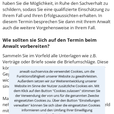
haben Sie die Möglichkeit, in Ruhe den Sachverhalt zu
schildern, sodass Sie eine qualifizierte Einschätzung zu
Ihrem Fall und Ihren Erfolgsaussichten erhalten. In
diesem Termin besprechen Sie dann mit Ihrem Anwalt
auch die weitere Vorgehensweise in Ihrem Fall.
Wie sollten sie Sich auf den Termin beim
Anwalt vorbereiten?
Sammeln Sie im Vorfeld alle Unterlagen wie z.B.
Verträge oder Briefe sowie die Briefumschläge. Diese
könnten mitunter Aufschluss darüber geben, ob der
anwalt-suchservice.de verwendet Cookies, um die
Gegner Fristen beachtet hat. Gibt es Zeugen oder
Funktionsfähigkeit unserer Website zu gewährleisten.
wichtige Adressen, die für den Fall von Bedeutung
Außerdem setzen wir zur Weiterentwicklung unserer
sind?
Website im Sinne der Nutzer zusätzliche Cookies ein. Mit
dem Klick auf den Button "Cookies zulassen" stimmen Sie
der Verwendung der von uns für die genannten Zwecke
Machen Sie sich vorab schriftliche Notizen und
eingesetzten Cookies zu. Über den Button "Einstellungen
nehmen Sie diese zum Beratungsgespräch in Bielefeld
verwalten" können Sie sich über die eingesetzten Cookies
mit.
informieren und den Umfang Ihrer Einwilligung