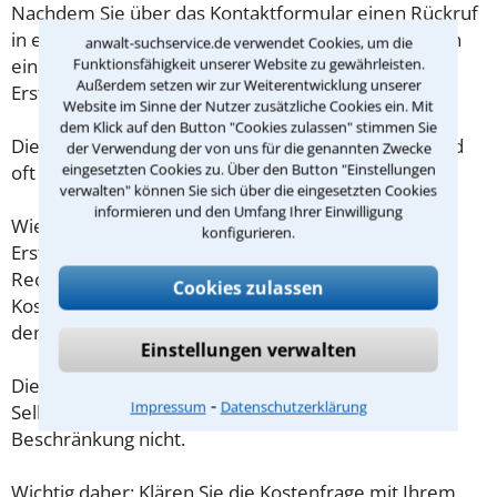
Nachdem Sie über das Kontaktformular einen Rückruf
in einer Kanzlei angefordert haben, stellen wir Ihnen
anwalt-suchservice.de verwendet Cookies, um die
Funktionsfähigkeit unserer Website zu gewährleisten.
eine Checkliste zur Verfügung, mit der Sie das
Außerdem setzen wir zur Weiterentwicklung unserer
Erstgespräch ausreichend vorbereiten können.
Website im Sinne der Nutzer zusätzliche Cookies ein. Mit
dem Klick auf den Button "Cookies zulassen" stimmen Sie
Die Kosten eines Anwalts für Leasing in Bad Tölz sind
der Verwendung der von uns für die genannten Zwecke
eingesetzten Cookies zu. Über den Button "Einstellungen
oft geringer als gedacht!
verwalten" können Sie sich über die eingesetzten Cookies
informieren und den Umfang Ihrer Einwilligung
Wieviel ein Rechtsanwalt in Bad Tölz für eine
konfigurieren.
Erstberatung verlangen darf, ist in §34 des
Rechtsanwaltsvergütungsgesetz (RVG) geregelt. Die
Cookies zulassen
Kosten für das erste Beratungsgespräch betragen
demnach maximal 190,00 € zzgl. MwSt.
Einstellungen verwalten
Diese Regelung gilt jedoch nur für Verbraucher. Für
⁃
Impressum
Datenschutzerklärung
Selbstständige oder Freiberufler gilt diese
Beschränkung nicht.
Wichtig daher: Klären Sie die Kostenfrage mit Ihrem