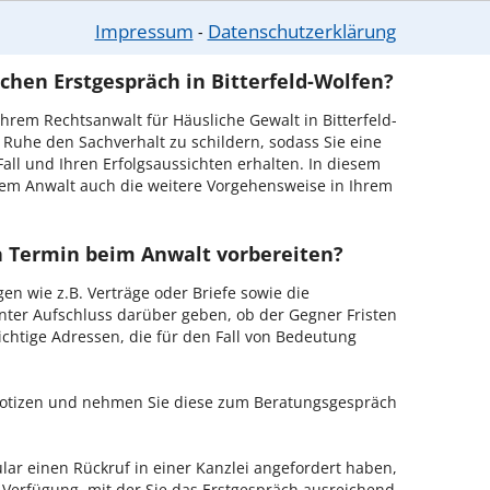
tterfeld-Wolfen ist es, über unser Kontaktformular
Impressum
Datenschutzerklärung
⁃
n - probieren Sie es gleich aus.
chen Erstgespräch in Bitterfeld-Wolfen?
rem Rechtsanwalt für Häusliche Gewalt in Bitterfeld-
n Ruhe den Sachverhalt zu schildern, sodass Sie eine
Fall und Ihren Erfolgsaussichten erhalten. In diesem
em Anwalt auch die weitere Vorgehensweise in Ihrem
en Termin beim Anwalt vorbereiten?
en wie z.B. Verträge oder Briefe sowie die
nter Aufschluss darüber geben, ob der Gegner Fristen
ichtige Adressen, die für den Fall von Bedeutung
 Notizen und nehmen Sie diese zum Beratungsgespräch
ar einen Rückruf in einer Kanzlei angefordert haben,
r Verfügung, mit der Sie das Erstgespräch ausreichend