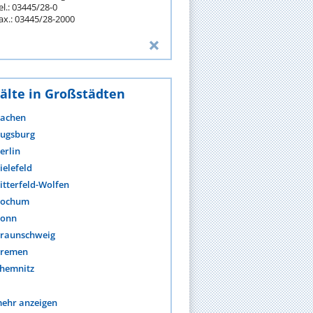
el.: 03445/28-0
ax.: 03445/28-2000
älte in Großstädten
achen
ugsburg
erlin
ielefeld
itterfeld-Wolfen
ochum
onn
raunschweig
remen
hemnitz
ehr anzeigen