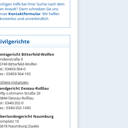
nötigen Hilfe bei Ihrer Suche nach dem
gen Anwalt? Dann schreiben Sie uns
unser
Kontaktformular
. Wir helfen
kostenlos und unverbindlich.
ivilgerichte
mtsgericht Bitterfeld-Wolfen
indenstraße 9
6749 Bitterfeld-Wolfen
el.: 03493/364-0
ax.: 03493/364-165
öhere Instanzen:
andgericht Dessau-Roßlau
illy-Lohmann-Straße 29
6844 Dessau-Roßlau
el.: 0340/202-0
ax.: 0340/202-1430
berlandesgericht Naumburg
omplatz 10
6618 Naumburg (Saale)