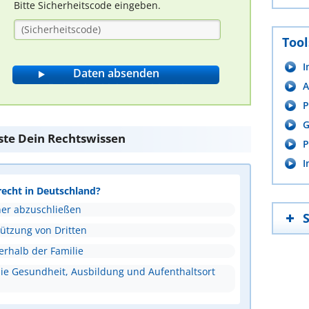
Bitte Sicherheitscode eingeben.
Tool
I
A
P
G
ste Dein Rechtswissen
P
I
recht in Deutschland?
ner abzuschließen
tützung von Dritten
erhalb der Familie
ie Gesundheit, Ausbildung und Aufenthaltsort