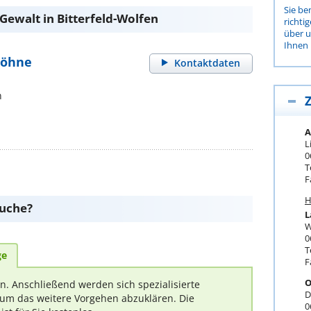
Sie be
Gewalt in Bitterfeld-Wolfen
richti
über 
Ihnen 
 Höhne
Kontaktdaten
n
Z
A
L
0
T
F
H
suche?
L
W
0
T
ge
F
O
rn. Anschließend werden sich spezialisierte
D
um das weitere Vorgehen abzuklären. Die
0