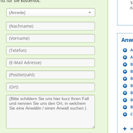
t für Sie kostenlos.
T
F
(Anrede)
Anw
A
A
B
B
B
B
B
B
B
C
m