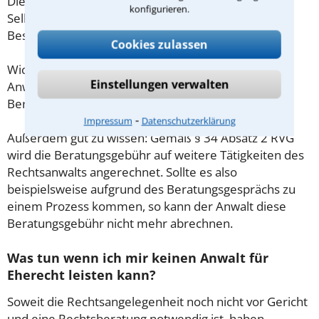
Diese Regelung gilt jedoch nur für Verbraucher. Für
konfigurieren.
Selbstständige oder Freiberufler gilt diese
Beschränkung nicht.
Cookies zulassen
Wichtig daher: Klären Sie die Kostenfrage mit Ihrem
Einstellungen verwalten
Anwalt aus Cham schon zu Beginn der ersten
Beratung.
⁃
Impressum
Datenschutzerklärung
Außerdem gut zu wissen: Gemäß § 34 Absatz 2 RVG
wird die Beratungsgebühr auf weitere Tätigkeiten des
Rechtsanwalts angerechnet. Sollte es also
beispielsweise aufgrund des Beratungsgesprächs zu
einem Prozess kommen, so kann der Anwalt diese
Beratungsgebühr nicht mehr abrechnen.
Was tun wenn ich mir keinen Anwalt für
Eherecht leisten kann?
Soweit die Rechtsangelegenheit noch nicht vor Gericht
und eine Rechtsberatung notwendig ist, haben