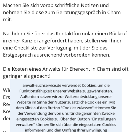
Machen Sie sich vorab schriftliche Notizen und
nehmen Sie diese zum Beratungsgespräch in Cham
mit.
Nachdem Sie über das Kontaktformular einen Rückruf
in einer Kanzlei angefordert haben, stellen wir Ihnen
eine Checkliste zur Verfügung, mit der Sie das
Erstgespräch ausreichend vorbereiten können.
Die Kosten eines Anwalts für Eherecht in Cham sind oft
geringer als gedacht!
anwalt-suchservice.de verwendet Cookies, um die
Wieviel ein Rechtsanwalt in Cham für eine
Funktionsfähigkeit unserer Website zu gewährleisten.
Außerdem setzen wir zur Weiterentwicklung unserer
Erstberatung verlangen darf, ist in §34 des
Website im Sinne der Nutzer zusätzliche Cookies ein. Mit
Rechtsanwaltsvergütungsgesetz (RVG) geregelt. Die
dem Klick auf den Button "Cookies zulassen" stimmen Sie
Kosten für das erste Beratungsgespräch betragen
der Verwendung der von uns für die genannten Zwecke
demnach maximal 190,00 € zzgl. MwSt.
eingesetzten Cookies zu. Über den Button "Einstellungen
verwalten" können Sie sich über die eingesetzten Cookies
informieren und den Umfang Ihrer Einwilligung