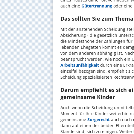
auch eine
Gütertrennung
oder eine 
Das sollten Sie zum Thema
Mit der anstehenden Scheidung stellt
Absicherung - die gesetzlich untersch
die Mindesthöhe der Zahlungen für d
lebenden Ehegatten kommt es demgeg
von dem anderen abhängig ist. Nac
beansprucht werden, wie noch ein U
Arbeitsunfähigkeit
durch eine Erkran
einzelfallbezogen sind, empfiehlt s
Scheidung spezialisierten Rechtsan
Darum empfiehlt es sich ei
gemeinsame Kinder
Auch wenn die Scheidung unmittelba
Moment für Ihre Kinder weiterhin n
gemeinsame
Sorgerecht
auch nach d
dann auf einen der beiden Elternte
Stande sind, sich zu einigen. Weiter