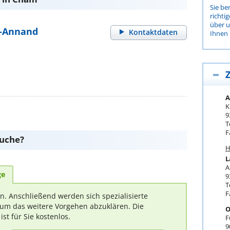
Sie be
richti
über 
l-Annand
Kontaktdaten
Ihnen 
Z
A
K
9
T
F
suche?
H
L
A
ge
9
T
F
rn. Anschließend werden sich spezialisierte
um das weitere Vorgehen abzuklären. Die
O
t für Sie kostenlos.
F
9