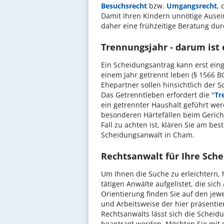
Besuchsrecht
bzw.
Umgangsrecht
, 
Damit Ihren Kindern unnötige Ausei
daher eine frühzeitige Beratung du
Trennungsjahr - darum ist
Ein Scheidungsantrag kann erst eing
einem Jahr getrennt leben (§ 1566 B
Ehepartner sollen hinsichtlich der 
Das Getrenntleben erfordert die "
Tr
ein getrennter Haushalt geführt wer
besonderen Härtefällen beim Gerich
Fall zu achten ist, klären Sie am b
Scheidungsanwalt in Cham.
Rechtsanwalt für Ihre Sche
Um Ihnen die Suche zu erleichtern, 
tätigen Anwälte aufgelistet, die sic
Orientierung finden Sie auf den jew
und Arbeitsweise der hier präsentier
Rechtsanwalts lässt sich die Scheid
beantragt werden. Möchten Sie mit 