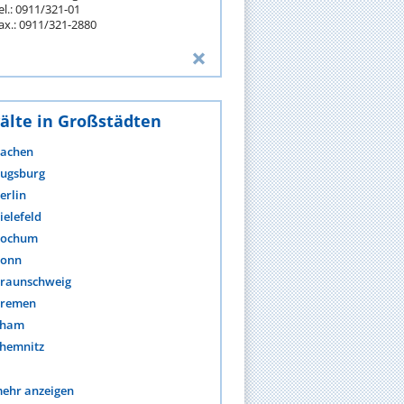
el.: 0911/321-01
ax.: 0911/321-2880
älte in Großstädten
achen
ugsburg
erlin
ielefeld
ochum
onn
raunschweig
remen
ham
hemnitz
ehr anzeigen