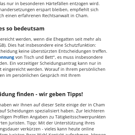
das nur in besonderen Härtefällen entzogen wird.
nandersetzungen erspart bleiben, empfiehlt sich
rch einen erfahrenen Rechtsanwalt in Cham.
 es so bedeutsam
ereicht werden, wenn die Ehegatten seit mehr als
GB). Dies hat insbesondere eine Schutzfunktion:
Scheidung keine überstürzten Entscheidungen treffen.
ennung
von Tisch und Bett", es muss insbesondere
den. Ein vorzeitiger Scheidungsantrag kann nur in
t eingereicht werden. Worauf in Ihrem persönlichen
esten im persönlichen Gespräch mit Ihrem
idung finden - wir geben Tipps!
haben wir Ihnen auf dieser Seite einige der in Cham
h auf Scheidungen spezialisiert haben. Zur leichteren
eiligen Profilen Angaben zu Tätigkeitsschwerpunkten
ten Juristen. Tipp: Mit der Unterstützung Ihres
ungsdauer verkürzen - vieles kann heute online
dem Juristen Ihrer Wahl Kontakt aufnehmen, können