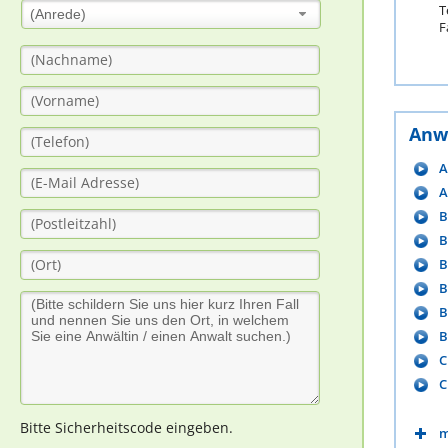
T
(Anrede)
F
Anw
A
A
B
B
B
B
B
B
C
C
Bitte Sicherheitscode eingeben.
m