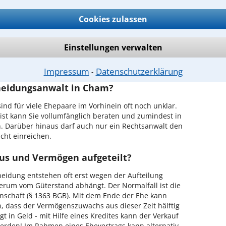
Cookies zulassen
der Suche nach einem Anwalt für Scheidung
Einstellungen verwalten
Impressum
Datenschutzerklärung
⁃
heidungsanwalt in Cham?
sind für viele Ehepaare im Vorhinein oft noch unklar.
rist kann Sie vollumfänglich beraten und zumindest in
en. Darüber hinaus darf auch nur ein Rechtsanwalt den
cht einreichen.
us und Vermögen aufgeteilt?
cheidung entstehen oft erst wegen der Aufteilung
um vom Güterstand abhängt. Der Normalfall ist die
nschaft (§ 1363 BGB). Mit dem Ende der Ehe kann
, dass der Vermögenszuwachs aus dieser Zeit hälftig
gt in Geld - mit Hilfe eines Kredites kann der Verkauf
erden! Im Rahmen eines Ehevertrags kann alternativ