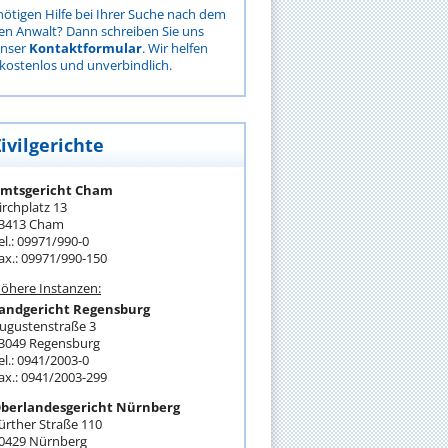
nötigen Hilfe bei Ihrer Suche nach dem
gen Anwalt? Dann schreiben Sie uns
unser
Kontaktformular
. Wir helfen
kostenlos und unverbindlich.
ivilgerichte
mtsgericht Cham
irchplatz 13
3413 Cham
el.: 09971/990-0
ax.: 09971/990-150
öhere Instanzen:
andgericht Regensburg
ugustenstraße 3
3049 Regensburg
el.: 0941/2003-0
ax.: 0941/2003-299
berlandesgericht Nürnberg
ürther Straße 110
0429 Nürnberg