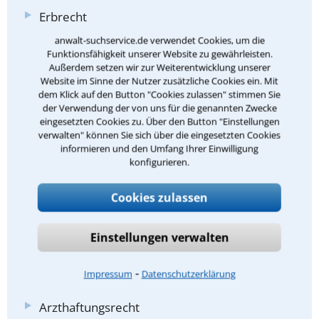
Erbrecht
Verkehrszivilrecht
anwalt-suchservice.de verwendet Cookies, um die
Funktionsfähigkeit unserer Website zu gewährleisten.
Verkehrsstrafrecht
Außerdem setzen wir zur Weiterentwicklung unserer
Website im Sinne der Nutzer zusätzliche Cookies ein. Mit
Mietrecht und Pachtrecht
dem Klick auf den Button "Cookies zulassen" stimmen Sie
der Verwendung der von uns für die genannten Zwecke
Mietrecht
eingesetzten Cookies zu. Über den Button "Einstellungen
verwalten" können Sie sich über die eingesetzten Cookies
Pachtrecht
informieren und den Umfang Ihrer Einwilligung
Sozialrecht
konfigurieren.
Haftpflichtversicherungsrecht
Cookies zulassen
Privates Krankenversicherungsrecht
Verkehrsunfallrecht
Einstellungen verwalten
Arbeitsschutzrecht
⁃
Impressum
Datenschutzerklärung
Handelsvertreterrecht
Arzthaftungsrecht