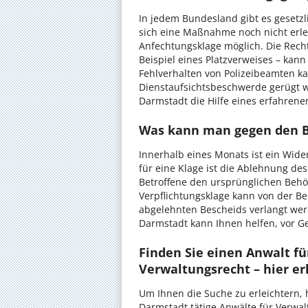
In jedem Bundesland gibt es gesetzli
sich eine Maßnahme noch nicht erledi
Anfechtungsklage möglich. Die Rec
Beispiel eines Platzverweises – kan
Fehlverhalten von Polizeibeamten k
Dienstaufsichtsbeschwerde gerügt wer
Darmstadt die Hilfe eines erfahren
Was kann man gegen den B
Innerhalb eines Monats ist ein Wid
für eine Klage ist die Ablehnung de
Betroffene den ursprünglichen Behö
Verpflichtungsklage kann von der Be
abgelehnten Bescheids verlangt werd
Darmstadt kann Ihnen helfen, vor G
Finden Sie einen Anwalt f
Verwaltungsrecht – hier erh
Um Ihnen die Suche zu erleichtern, 
Darmstadt tätige Anwälte für Verwalt