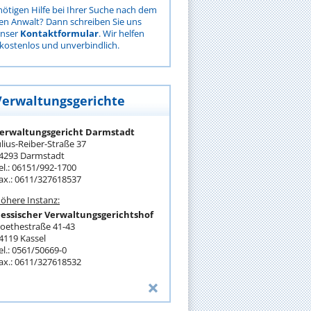
nötigen Hilfe bei Ihrer Suche nach dem
gen Anwalt? Dann schreiben Sie uns
unser
Kontaktformular
. Wir helfen
kostenlos und unverbindlich.
Verwaltungsgerichte
erwaltungsgericht Darmstadt
ulius-Reiber-Straße 37
4293 Darmstadt
el.: 06151/992-1700
ax.: 0611/327618537
öhere Instanz:
essischer Verwaltungsgerichtshof
oethestraße 41-43
4119 Kassel
el.: 0561/50669-0
ax.: 0611/327618532