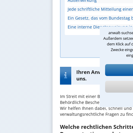
Außenwirkung
Jede schriftliche Mitteilung ein
Ein Gesetz, das vom Bundestag 
Eine interne Dienstanweisung i
anwalt-suchse
Außerdem setzen 
dem Klick auf 
A
Zwecke einge
ein
Ihren Anwalt für Verwa
uns.
Im Streit mit einer Behörde brauch
Behördliche Bescheide und Entschei
Wir helfen Ihnen dabei, schnell und
verwaltungsrechtliche Fragen zu fin
Welche rechtlichen Schrit