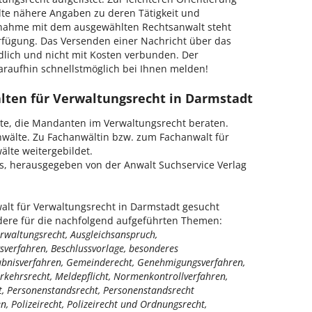
lte nähere Angaben zu deren Tätigkeit und
fnahme mit dem ausgewählten Rechtsanwalt steht
rfügung. Das Versenden einer Nachricht über das
ndlich und nicht mit Kosten verbunden. Der
araufhin schnellstmöglich bei Ihnen melden!
älten für Verwaltungsrecht in Darmstadt
lte, die Mandanten im Verwaltungsrecht beraten.
wälte. Zu Fachanwältin bzw. zum Fachanwalt für
lte weitergebildet.
is, herausgegeben von der Anwalt Suchservice Verlag
lt für Verwaltungsrecht in Darmstadt gesucht
ndere für die nachfolgend aufgeführten Themen:
waltungsrecht, Ausgleichsanspruch,
verfahren, Beschlussvorlage, besonderes
ubnisverfahren, Gemeinderecht, Genehmigungsverfahren,
kehrsrecht, Meldepflicht, Normenkontrollverfahren,
, Personenstandsrecht, Personenstandsrecht
n, Polizeirecht, Polizeirecht und Ordnungsrecht,