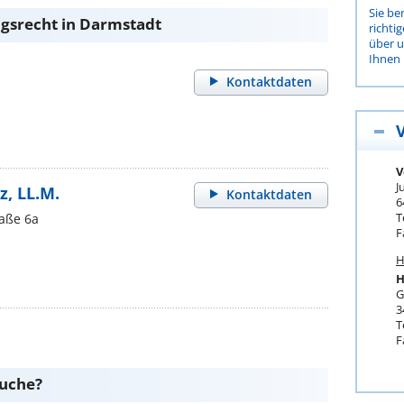
Sie be
gsrecht in Darmstadt
richti
über 
Ihnen 
Kontaktdaten
V
J
z, LL.M.
Kontaktdaten
6
T
aße 6a
F
H
H
G
3
T
F
suche?