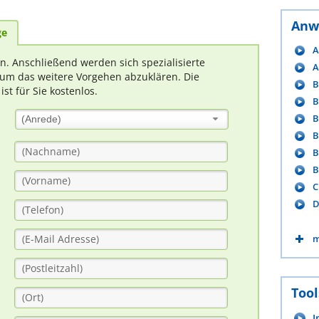
Anw
ge
A
rn. Anschließend werden sich spezialisierte
A
um das weitere Vorgehen abzuklären. Die
B
t für Sie kostenlos.
B
B
(Anrede)
B
B
B
C
D
m
Tool
I