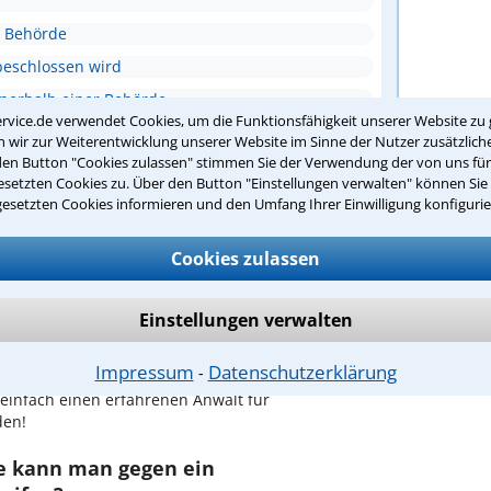
er Behörde
beschlossen wird
nnerhalb einer Behörde
rvice.de verwendet Cookies, um die Funktionsfähigkeit unserer Website zu 
wir zur Weiterentwicklung unserer Website im Sinne der Nutzer zusätzliche
den Button "Cookies zulassen" stimmen Sie der Verwendung der von uns fü
ntwort überprüfen
setzten Cookies zu. Über den Button "Einstellungen verwalten" können Sie 
gesetzten Cookies informieren und den Umfang Ihrer Einwilligung konfigurie
Cookies zulassen
ltungsrecht in Darmstadt finden Sie bei
Einstellungen verwalten
en Sie gute Nerven und sachkundige Unterstützung.
Impressum
Datenschutzerklärung
⁃
dungen sind für Laien oft schwer nachvollziehbar.
 einfach einen erfahrenen Anwalt für
den!
te kann man gegen ein