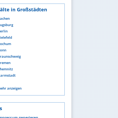
älte in Großstädten
achen
ugsburg
erlin
ielefeld
ochum
onn
raunschweig
remen
hemnitz
armstadt
ehr anzeigen
s
mpressum generieren