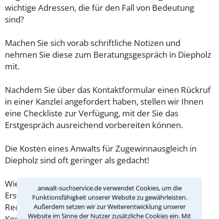
wichtige Adressen, die für den Fall von Bedeutung
sind?
Machen Sie sich vorab schriftliche Notizen und
nehmen Sie diese zum Beratungsgespräch in Diepholz
mit.
Nachdem Sie über das Kontaktformular einen Rückruf
in einer Kanzlei angefordert haben, stellen wir Ihnen
eine Checkliste zur Verfügung, mit der Sie das
Erstgespräch ausreichend vorbereiten können.
Die Kosten eines Anwalts für Zugewinnausgleich in
Diepholz sind oft geringer als gedacht!
Wieviel ein Rechtsanwalt in Diepholz für eine
anwalt-suchservice.de verwendet Cookies, um die
Erstberatung verlangen darf, ist in §34 des
Funktionsfähigkeit unserer Website zu gewährleisten.
Rechtsanwaltsvergütungsgesetz (RVG) geregelt. Die
Außerdem setzen wir zur Weiterentwicklung unserer
Website im Sinne der Nutzer zusätzliche Cookies ein. Mit
Kosten für das erste Beratungsgespräch betragen