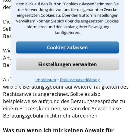
dem Klick auf den Button "Cookies zulassen" stimmen Sie
demnach maximal 190,00 € zzgl. MwSt.
der Verwendung der von uns für die genannten Zwecke
eingesetzten Cookies zu. Über den Button "Einstellungen
verwalten" können Sie sich über die eingesetzten Cookies
Diese Regelung gilt jedoch nur für Verbraucher. Für
informieren und den Umfang Ihrer Einwilligung
Selbstständige oder Freiberufler gilt diese
konfigurieren.
Beschränkung nicht.
Cookies zulassen
Wichtig daher: Klären Sie die Kostenfrage mit Ihrem
Anwalt aus Diepholz schon zu Beginn der ersten
Einstellungen verwalten
Beratung.
⁃
Außerdem gut zu wissen: Gemäß § 34 Absatz 2 RVG
Impressum
Datenschutzerklärung
wird die Beratungsgebühr auf weitere Tätigkeiten des
Rechtsanwalts angerechnet. Sollte es also
beispielsweise aufgrund des Beratungsgesprächs zu
einem Prozess kommen, so kann der Anwalt diese
Beratungsgebühr nicht mehr abrechnen.
Was tun wenn ich mir keinen Anwalt für