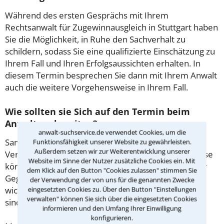
Während des ersten Gesprächs mit Ihrem
Rechtsanwalt für Zugewinnausgleich in Stuttgart haben
Sie die Möglichkeit, in Ruhe den Sachverhalt zu
schildern, sodass Sie eine qualifizierte Einschätzung zu
Ihrem Fall und Ihren Erfolgsaussichten erhalten. In
diesem Termin besprechen Sie dann mit Ihrem Anwalt
auch die weitere Vorgehensweise in Ihrem Fall.
Wie sollten sie Sich auf den Termin beim
Anwalt vorbereiten?
anwalt-suchservice.de verwendet Cookies, um die
Sammeln Sie im Vorfeld alle Unterlagen wie z.B.
Funktionsfähigkeit unserer Website zu gewährleisten.
Außerdem setzen wir zur Weiterentwicklung unserer
Verträge oder Briefe sowie die Briefumschläge. Diese
Website im Sinne der Nutzer zusätzliche Cookies ein. Mit
könnten mitunter Aufschluss darüber geben, ob der
dem Klick auf den Button "Cookies zulassen" stimmen Sie
Gegner Fristen beachtet hat. Gibt es Zeugen oder
der Verwendung der von uns für die genannten Zwecke
wichtige Adressen, die für den Fall von Bedeutung
eingesetzten Cookies zu. Über den Button "Einstellungen
verwalten" können Sie sich über die eingesetzten Cookies
sind?
informieren und den Umfang Ihrer Einwilligung
konfigurieren.