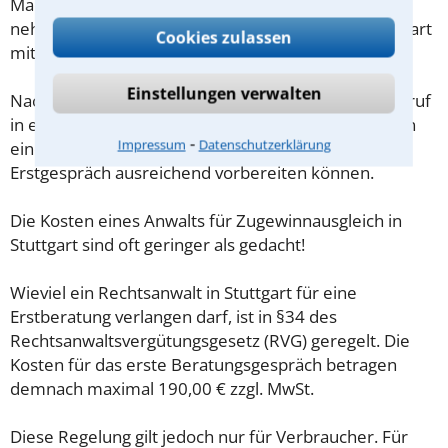
Machen Sie sich vorab schriftliche Notizen und
nehmen Sie diese zum Beratungsgespräch in Stuttgart
Cookies zulassen
mit.
Einstellungen verwalten
Nachdem Sie über das Kontaktformular einen Rückruf
in einer Kanzlei angefordert haben, stellen wir Ihnen
⁃
Impressum
Datenschutzerklärung
eine Checkliste zur Verfügung, mit der Sie das
Erstgespräch ausreichend vorbereiten können.
Die Kosten eines Anwalts für Zugewinnausgleich in
Stuttgart sind oft geringer als gedacht!
Wieviel ein Rechtsanwalt in Stuttgart für eine
Erstberatung verlangen darf, ist in §34 des
Rechtsanwaltsvergütungsgesetz (RVG) geregelt. Die
Kosten für das erste Beratungsgespräch betragen
demnach maximal 190,00 € zzgl. MwSt.
Diese Regelung gilt jedoch nur für Verbraucher. Für