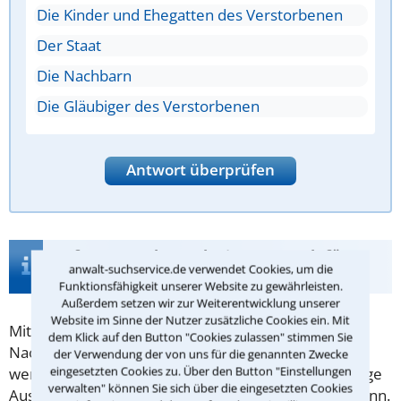
Die Kinder und Ehegatten des Verstorbenen
Der Staat
Die Nachbarn
Die Gläubiger des Verstorbenen
Antwort überprüfen
Infos zur Suche nach einem Anwalt für
anwalt-suchservice.de verwendet Cookies, um die
Enterbung in Dingolfing
Funktionsfähigkeit unserer Website zu gewährleisten.
Außerdem setzen wir zur Weiterentwicklung unserer
Website im Sinne der Nutzer zusätzliche Cookies ein. Mit
Mit der
Enterbung
wird versucht, dass bestimmte
dem Klick auf den Button "Cookies zulassen" stimmen Sie
Nachkommen möglichst wenig erben. "Möglichst
der Verwendung der von uns für die genannten Zwecke
eingesetzten Cookies zu. Über den Button "Einstellungen
wenig" deshalb, da der
Pflichtteil
bis auf ganz wenige
verwalten" können Sie sich über die eingesetzten Cookies
Ausnahmen (z.B. Straftat) nicht entzogen werden kann.