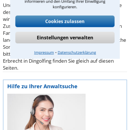
informieren und den Umfang Ihrer Einwilligung
Und der Pflichtteil setzt sich immerhin aus der Hälfte
konfigurieren.
des gesetzlichen Erbes zusammen. Eine Enterbung
wird aber häufig auch bewusst und mit der
Cookies zulassen
Zustimmung der Erbenden durchgeführt, um z.B. ein
Familienunternehmen zu erhalten. Für einen
Einstellungen verwalten
landwirtschaftlichen Betrieb gibt es dazu ausdrückliche
Sonderregeln. Ihre Frage zur Enterbung stellen Sie
⁃
Impressum
Datenschutzerklärung
bitte an einen Anwalt für
Erbrecht
. Anwälte für
Erbrecht in Dingolfing finden Sie gleich auf diesen
Seiten.
Hilfe zu Ihrer Anwaltsuche