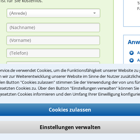
t für Sie kostenlos.
T
F
(Anrede)
Anw
A
A
B
rvice.de verwendet Cookies, um die Funktionsfähigkeit unserer Website zu 
B
wir zur Weiterentwicklung unserer Website im Sinne der Nutzer zusätzliche
den Button "Cookies zulassen" stimmen Sie der Verwendung der von uns fü
B
setzten Cookies zu. Über den Button "Einstellungen verwalten" können Sie 
B
gesetzten Cookies informieren und den Umfang Ihrer Einwilligung konfigurie
B
B
Cookies zulassen
C
D
Einstellungen verwalten
m