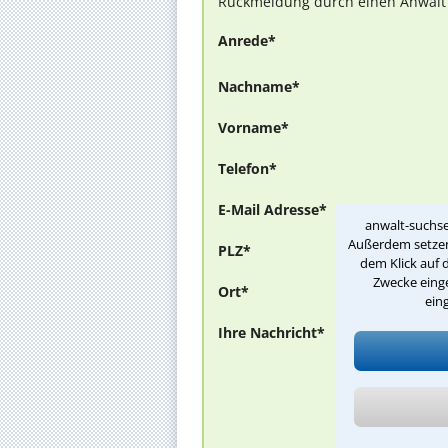
Rückmeldung durch einen Anwalt is
Anrede*
Nachname*
Vorname*
Telefon*
E-Mail Adresse*
anwalt-suchse
Außerdem setzen 
PLZ*
dem Klick auf 
Zwecke einge
Ort*
ein
Ihre Nachricht*