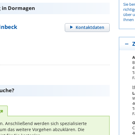
Sie be
g in Dormagen
richti
über 
Ihnen 
inbeck
Kontaktdaten
Z
A
B
4
T
F
H
suche?
L
W
4
T
ge
F
O
rn. Anschließend werden sich spezialisierte
C
um das weitere Vorgehen abzuklären. Die
4