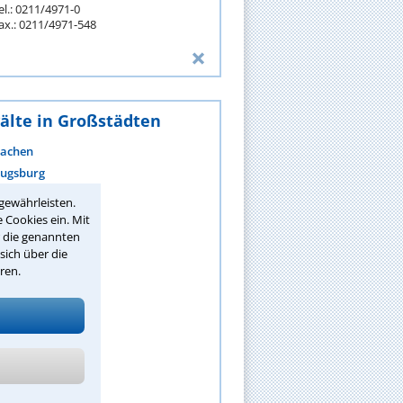
el.: 0211/4971-0
ax.: 0211/4971-548
älte in Großstädten
achen
ugsburg
erlin
gewährleisten.
ielefeld
 Cookies ein. Mit
r die genannten
ochum
sich über die
onn
ren.
raunschweig
remen
hemnitz
ormagen
ehr anzeigen