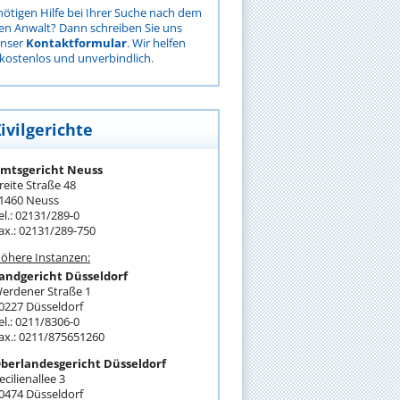
nötigen Hilfe bei Ihrer Suche nach dem
gen Anwalt? Dann schreiben Sie uns
unser
Kontaktformular
. Wir helfen
kostenlos und unverbindlich.
ivilgerichte
mtsgericht Neuss
reite Straße 48
1460 Neuss
el.: 02131/289-0
ax.: 02131/289-750
öhere Instanzen:
andgericht Düsseldorf
erdener Straße 1
0227 Düsseldorf
el.: 0211/8306-0
ax.: 0211/875651260
berlandesgericht Düsseldorf
ecilienallee 3
0474 Düsseldorf