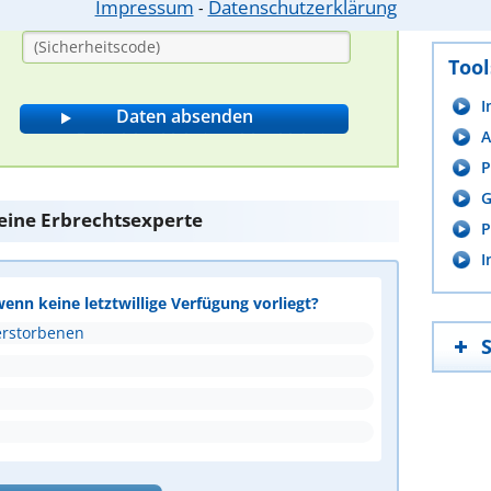
Impressum
Datenschutzerklärung
⁃
Bitte Sicherheitscode eingeben.
Tool
I
A
P
G
 eine Erbrechtsexperte
P
I
wenn keine letztwillige Verfügung vorliegt?
erstorbenen