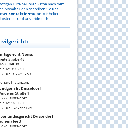
nötigen Hilfe bei Ihrer Suche nach dem
gen Anwalt? Dann schreiben Sie uns
unser
Kontaktformular
. Wir helfen
kostenlos und unverbindlich.
ivilgerichte
mtsgericht Neuss
reite Straße 48
1460 Neuss
el.: 02131/289-0
ax.: 02131/289-750
öhere Instanzen:
andgericht Düsseldorf
erdener Straße 1
0227 Düsseldorf
el.: 0211/8306-0
ax.: 0211/875651260
berlandesgericht Düsseldorf
ecilienallee 3
0474 Düsseldorf