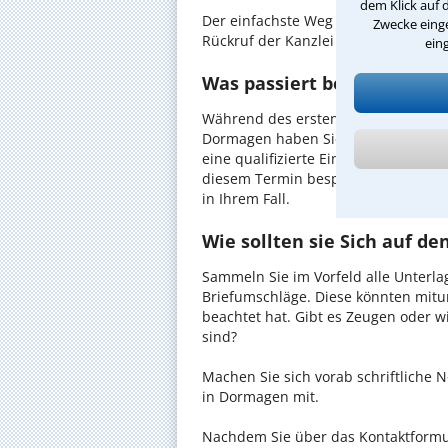
dem Klick auf 
Der einfachste Weg zum Anwalt in D
Zwecke einge
Rückruf der Kanzlei anzufordern - pr
ein
Was passiert beim anwaltl
Während des ersten Gesprächs mit I
Dormagen haben Sie die Möglichkeit,
eine qualifizierte Einschätzung zu I
diesem Termin besprechen Sie dann
in Ihrem Fall.
Wie sollten sie Sich auf d
Sammeln Sie im Vorfeld alle Unterlag
Briefumschläge. Diese könnten mitu
beachtet hat. Gibt es Zeugen oder w
sind?
Machen Sie sich vorab schriftliche
in Dormagen mit.
Nachdem Sie über das Kontaktformul