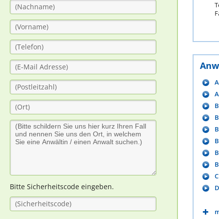
T
F
Anw
A
A
B
B
B
B
B
B
C
Bitte Sicherheitscode eingeben.
D
m