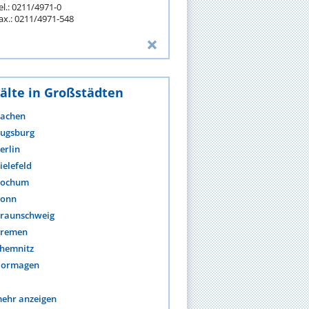
el.: 0211/4971-0
ax.: 0211/4971-548
älte in Großstädten
achen
ugsburg
erlin
ielefeld
ochum
onn
raunschweig
remen
hemnitz
ormagen
ehr anzeigen