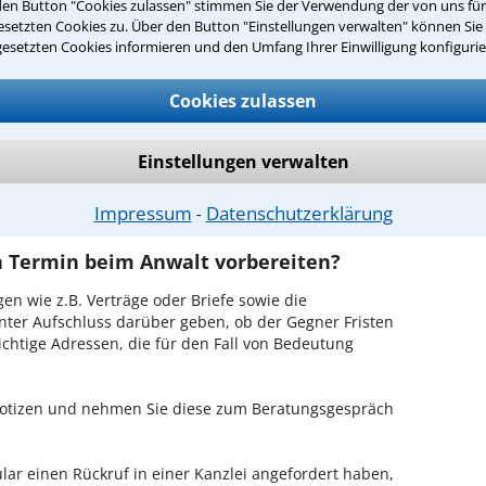
den Button "Cookies zulassen" stimmen Sie der Verwendung der von uns fü
ormagen ist es, über unser Kontaktformular einen
setzten Cookies zu. Über den Button "Einstellungen verwalten" können Sie 
obieren Sie es gleich aus.
gesetzten Cookies informieren und den Umfang Ihrer Einwilligung konfigurie
ichen Erstgespräch in Dormagen?
Cookies zulassen
hrem Rechtsanwalt für Privates Baurecht in
 in Ruhe den Sachverhalt zu schildern, sodass Sie
Einstellungen verwalten
hrem Fall und Ihren Erfolgsaussichten erhalten. In
 mit Ihrem Anwalt auch die weitere Vorgehensweise
Impressum
Datenschutzerklärung
⁃
en Termin beim Anwalt vorbereiten?
en wie z.B. Verträge oder Briefe sowie die
nter Aufschluss darüber geben, ob der Gegner Fristen
ichtige Adressen, die für den Fall von Bedeutung
 Notizen und nehmen Sie diese zum Beratungsgespräch
ar einen Rückruf in einer Kanzlei angefordert haben,