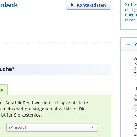
inbeck
Sie be
Kontaktdaten
richti
über 
Ihnen 
Z
A
B
suche?
4
T
F
H
ge
L
W
rn. Anschließend werden sich spezialisierte
4
um das weitere Vorgehen abzuklären. Die
T
t für Sie kostenlos.
F
O
(Anrede)
C
4