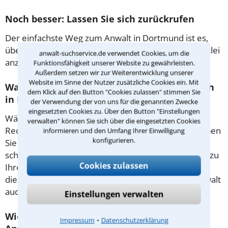
Noch besser: Lassen Sie sich zurückrufen
Der einfachste Weg zum Anwalt in Dortmund ist es,
über unser Kontaktformular einen Rückruf der Kanzlei
anwalt-suchservice.de verwendet Cookies, um die
anzufordern - probieren Sie es gleich aus.
Funktionsfähigkeit unserer Website zu gewährleisten.
Außerdem setzen wir zur Weiterentwicklung unserer
Website im Sinne der Nutzer zusätzliche Cookies ein. Mit
Was passiert beim anwaltlichen Erstgespräch
dem Klick auf den Button "Cookies zulassen" stimmen Sie
in Dortmund?
der Verwendung der von uns für die genannten Zwecke
eingesetzten Cookies zu. Über den Button "Einstellungen
Während des ersten Gesprächs mit Ihrem
verwalten" können Sie sich über die eingesetzten Cookies
Rechtsanwalt für Pflichtverteidiger in Dortmund haben
informieren und den Umfang Ihrer Einwilligung
konfigurieren.
Sie die Möglichkeit, in Ruhe den Sachverhalt zu
schildern, sodass Sie eine qualifizierte Einschätzung zu
Cookies zulassen
Ihrem Fall und Ihren Erfolgsaussichten erhalten. In
diesem Termin besprechen Sie dann mit Ihrem Anwalt
auch die weitere Vorgehensweise in Ihrem Fall.
Einstellungen verwalten
Wie sollten sie Sich auf den Termin beim
⁃
Impressum
Datenschutzerklärung