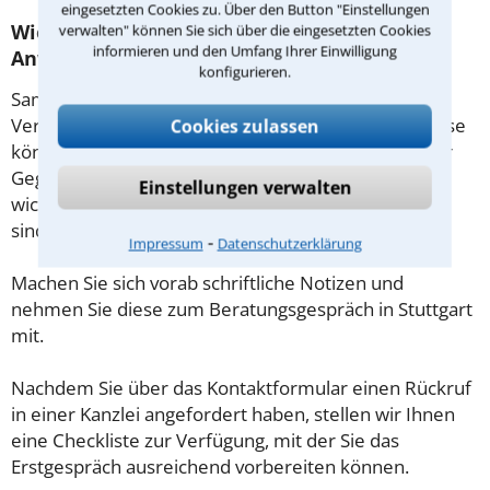
eingesetzten Cookies zu. Über den Button "Einstellungen
Wie sollten sie Sich auf den Termin beim
verwalten" können Sie sich über die eingesetzten Cookies
informieren und den Umfang Ihrer Einwilligung
Anwalt vorbereiten?
konfigurieren.
Sammeln Sie im Vorfeld alle Unterlagen wie z.B.
Verträge oder Briefe sowie die Briefumschläge. Diese
Cookies zulassen
könnten mitunter Aufschluss darüber geben, ob der
Gegner Fristen beachtet hat. Gibt es Zeugen oder
Einstellungen verwalten
wichtige Adressen, die für den Fall von Bedeutung
sind?
⁃
Impressum
Datenschutzerklärung
Machen Sie sich vorab schriftliche Notizen und
nehmen Sie diese zum Beratungsgespräch in Stuttgart
mit.
Nachdem Sie über das Kontaktformular einen Rückruf
in einer Kanzlei angefordert haben, stellen wir Ihnen
eine Checkliste zur Verfügung, mit der Sie das
Erstgespräch ausreichend vorbereiten können.