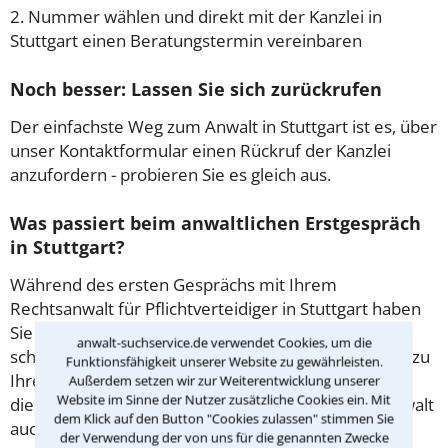
2. Nummer wählen und direkt mit der Kanzlei in
Stuttgart einen Beratungstermin vereinbaren
Noch besser: Lassen Sie sich zurückrufen
Der einfachste Weg zum Anwalt in Stuttgart ist es, über
unser Kontaktformular einen Rückruf der Kanzlei
anzufordern - probieren Sie es gleich aus.
Was passiert beim anwaltlichen Erstgespräch
in Stuttgart?
Während des ersten Gesprächs mit Ihrem
Rechtsanwalt für Pflichtverteidiger in Stuttgart haben
Sie die Möglichkeit, in Ruhe den Sachverhalt zu
anwalt-suchservice.de verwendet Cookies, um die
schildern, sodass Sie eine qualifizierte Einschätzung zu
Funktionsfähigkeit unserer Website zu gewährleisten.
Ihrem Fall und Ihren Erfolgsaussichten erhalten. In
Außerdem setzen wir zur Weiterentwicklung unserer
Website im Sinne der Nutzer zusätzliche Cookies ein. Mit
diesem Termin besprechen Sie dann mit Ihrem Anwalt
dem Klick auf den Button "Cookies zulassen" stimmen Sie
auch die weitere Vorgehensweise in Ihrem Fall.
der Verwendung der von uns für die genannten Zwecke