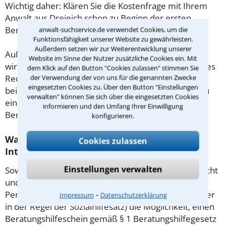
Wichtig daher: Klären Sie die Kostenfrage mit Ihrem
Anwalt aus Dreieich schon zu Beginn der ersten
Beratung.
anwalt-suchservice.de verwendet Cookies, um die
Funktionsfähigkeit unserer Website zu gewährleisten.
Außerdem setzen wir zur Weiterentwicklung unserer
Außerdem gut zu wissen: Gemäß § 34 Absatz 2 RVG
Website im Sinne der Nutzer zusätzliche Cookies ein. Mit
wird die Beratungsgebühr auf weitere Tätigkeiten des
dem Klick auf den Button "Cookies zulassen" stimmen Sie
Rechtsanwalts angerechnet. Sollte es also
der Verwendung der von uns für die genannten Zwecke
eingesetzten Cookies zu. Über den Button "Einstellungen
beispielsweise aufgrund des Beratungsgesprächs zu
verwalten" können Sie sich über die eingesetzten Cookies
einem Prozess kommen, so kann der Anwalt diese
informieren und den Umfang Ihrer Einwilligung
Beratungsgebühr nicht mehr abrechnen.
konfigurieren.
Was tun wenn ich mir keinen Anwalt für
Cookies zulassen
Internationales Recht leisten kann?
Einstellungen verwalten
Soweit die Rechtsangelegenheit noch nicht vor Gericht
und eine Rechtsberatung notwendig ist, haben
⁃
Personen mit geringem Einkommen (Maßstab ist hier
Impressum
Datenschutzerklärung
in der Regel der Sozialhilfesatz) die Möglichkeit, einen
Beratungshilfeschein gemäß § 1 Beratungshilfegesetz