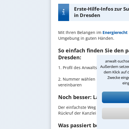
Erste-Hilfe-Infos zur 
in Dresden
Mit Ihren Belangen im
Energierecht
Umgebung in guten Händen.
So einfach finden Sie den 
Dresden:
anwalt-suchse
Außerdem setzen 
1. Profil des Anwalts für Energiere
dem Klick auf 
Zwecke einge
2. Nummer wählen und direkt mit de
ein
vereinbaren
Noch besser: Lassen Sie si
Der einfachste Weg zum Anwalt in D
Rückruf der Kanzlei anzufordern - pr
Was passiert beim anwaltl