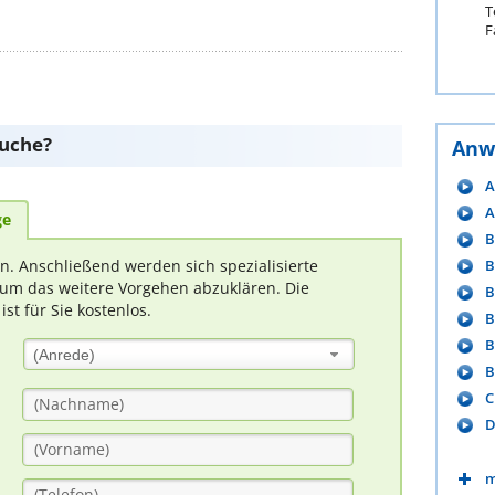
T
F
suche?
Anw
A
A
ge
B
rn. Anschließend werden sich spezialisierte
B
um das weitere Vorgehen abzuklären. Die
B
t für Sie kostenlos.
B
B
(Anrede)
B
C
D
m