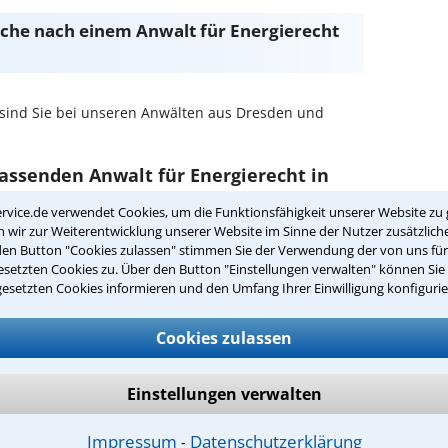
Suche nach einem Anwalt für Energierecht
sind Sie bei unseren Anwälten aus Dresden und
passenden Anwalt für Energierecht in
rvice.de verwendet Cookies, um die Funktionsfähigkeit unserer Website zu 
wir zur Weiterentwicklung unserer Website im Sinne der Nutzer zusätzliche
cht in Ihrer Umgebung auswählen
den Button "Cookies zulassen" stimmen Sie der Verwendung der von uns fü
setzten Cookies zu. Über den Button "Einstellungen verwalten" können Sie 
r Kanzlei in Dresden einen Beratungstermin
gesetzten Cookies informieren und den Umfang Ihrer Einwilligung konfigurie
ch zurückrufen
Cookies zulassen
resden ist es, über unser Kontaktformular einen
Einstellungen verwalten
obieren Sie es gleich aus.
ichen Erstgespräch in Dresden?
Impressum
Datenschutzerklärung
⁃