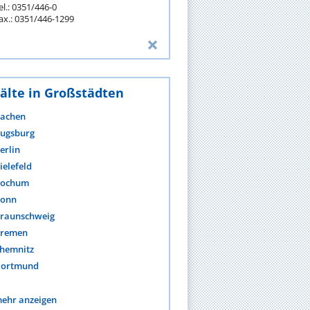
el.: 0351/446-0
ax.: 0351/446-1299
älte in Großstädten
achen
ugsburg
erlin
ielefeld
ochum
onn
raunschweig
remen
hemnitz
ortmund
ehr anzeigen