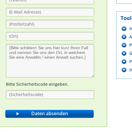
Tool
I
A
P
G
P
I
Bitte Sicherheitscode eingeben.