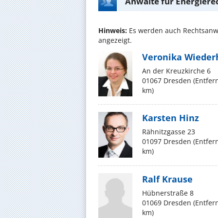
Anwälte für Energiere
Hinweis:
Es werden auch Rechtsanwä
angezeigt.
Veronika Wieder
An der Kreuzkirche 6
01067 Dresden (Entfer
km)
Karsten Hinz
Rähnitzgasse 23
01097 Dresden (Entfer
km)
Ralf Krause
Hübnerstraße 8
01069 Dresden (Entfer
km)