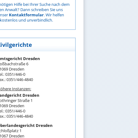
nötigen Hilfe bei Ihrer Suche nach dem
gen Anwalt? Dann schreiben Sie uns
unser
Kontaktformular
. Wir helfen
kostenlos und unverbindlich.
ivilgerichte
mtsgericht Dresden
oßbachstraße 6
1069 Dresden
el.: 0351/446-0
ax.: 0351/446-4840
öhere Instanzen:
andgericht Dresden
othringer Straße 1
1069 Dresden
el.: 0351/446-0
ax.: 0351/446-4840
berlandesgericht Dresden
chloßplatz 1
1067 Dresden