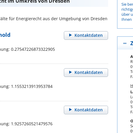
cht im Umkreis von Dresden
Sie be
richti
über 
lte für Energierecht aus der Umgebung von Dresden
Ihnen 
hold
Kontaktdaten
Z
nung: 0.27547226873322905
A
R
0
T
Kontaktdaten
F
H
nung: 1.1553213913953784
L
L
0
T
Kontaktdaten
F
O
nung: 1.9257260521479576
S
0