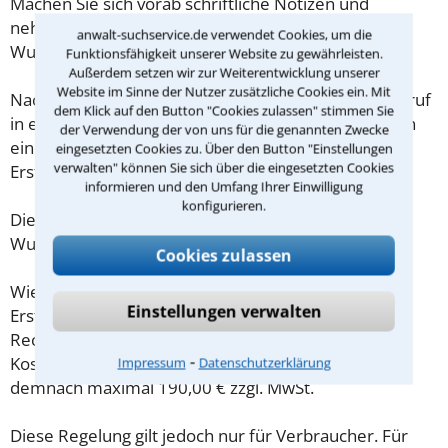
Machen Sie sich vorab schriftliche Notizen und
nehmen Sie diese zum Beratungsgespräch in
anwalt-suchservice.de verwendet Cookies, um die
Wuppertal mit.
Funktionsfähigkeit unserer Website zu gewährleisten.
Außerdem setzen wir zur Weiterentwicklung unserer
Website im Sinne der Nutzer zusätzliche Cookies ein. Mit
Nachdem Sie über das Kontaktformular einen Rückruf
dem Klick auf den Button "Cookies zulassen" stimmen Sie
in einer Kanzlei angefordert haben, stellen wir Ihnen
der Verwendung der von uns für die genannten Zwecke
eine Checkliste zur Verfügung, mit der Sie das
eingesetzten Cookies zu. Über den Button "Einstellungen
verwalten" können Sie sich über die eingesetzten Cookies
Erstgespräch ausreichend vorbereiten können.
informieren und den Umfang Ihrer Einwilligung
konfigurieren.
Die Kosten eines Anwalts für Energierecht in
Wuppertal sind oft geringer als gedacht!
Cookies zulassen
Wieviel ein Rechtsanwalt in Wuppertal für eine
Einstellungen verwalten
Erstberatung verlangen darf, ist in §34 des
Rechtsanwaltsvergütungsgesetz (RVG) geregelt. Die
⁃
Kosten für das erste Beratungsgespräch betragen
Impressum
Datenschutzerklärung
demnach maximal 190,00 € zzgl. MwSt.
Diese Regelung gilt jedoch nur für Verbraucher. Für