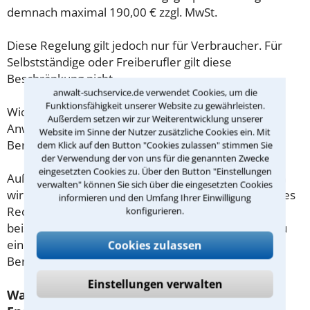
demnach maximal 190,00 € zzgl. MwSt.
Diese Regelung gilt jedoch nur für Verbraucher. Für
Selbstständige oder Freiberufler gilt diese
Beschränkung nicht.
anwalt-suchservice.de verwendet Cookies, um die
Funktionsfähigkeit unserer Website zu gewährleisten.
Wichtig daher: Klären Sie die Kostenfrage mit Ihrem
Außerdem setzen wir zur Weiterentwicklung unserer
Anwalt aus Stuttgart schon zu Beginn der ersten
Website im Sinne der Nutzer zusätzliche Cookies ein. Mit
Beratung.
dem Klick auf den Button "Cookies zulassen" stimmen Sie
der Verwendung der von uns für die genannten Zwecke
eingesetzten Cookies zu. Über den Button "Einstellungen
Außerdem gut zu wissen: Gemäß § 34 Absatz 2 RVG
verwalten" können Sie sich über die eingesetzten Cookies
wird die Beratungsgebühr auf weitere Tätigkeiten des
informieren und den Umfang Ihrer Einwilligung
Rechtsanwalts angerechnet. Sollte es also
konfigurieren.
beispielsweise aufgrund des Beratungsgesprächs zu
einem Prozess kommen, so kann der Anwalt diese
Cookies zulassen
Beratungsgebühr nicht mehr abrechnen.
Einstellungen verwalten
Was tun wenn ich mir keinen Anwalt für