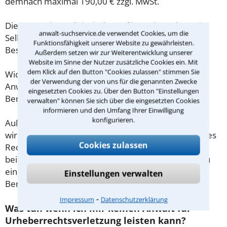
demnach maximal 190,00 € zzgl. MwSt.
Diese Regelung gilt jedoch nur für Verbraucher. Für
anwalt-suchservice.de verwendet Cookies, um die
Selbstständige oder Freiberufler gilt diese
Funktionsfähigkeit unserer Website zu gewährleisten.
Beschränkung nicht.
Außerdem setzen wir zur Weiterentwicklung unserer
Website im Sinne der Nutzer zusätzliche Cookies ein. Mit
dem Klick auf den Button "Cookies zulassen" stimmen Sie
Wichtig daher: Klären Sie die Kostenfrage mit Ihrem
der Verwendung der von uns für die genannten Zwecke
Anwalt aus Düsseldorf schon zu Beginn der ersten
eingesetzten Cookies zu. Über den Button "Einstellungen
Beratung.
verwalten" können Sie sich über die eingesetzten Cookies
informieren und den Umfang Ihrer Einwilligung
konfigurieren.
Außerdem gut zu wissen: Gemäß § 34 Absatz 2 RVG
wird die Beratungsgebühr auf weitere Tätigkeiten des
Cookies zulassen
Rechtsanwalts angerechnet. Sollte es also
beispielsweise aufgrund des Beratungsgesprächs zu
einem Prozess kommen, so kann der Anwalt diese
Einstellungen verwalten
Beratungsgebühr nicht mehr abrechnen.
⁃
Impressum
Datenschutzerklärung
Was tun wenn ich mir keinen Anwalt für
Urheberrechtsverletzung leisten kann?