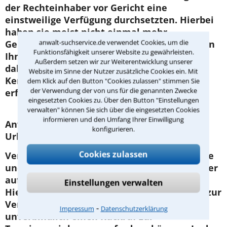
der Rechteinhaber vor Gericht eine
einstweilige Verfügung durchsetzten. Hierbei
haben sie meist nicht einmal mehr
anwalt-suchservice.de verwendet Cookies, um die
Gelegenheit sich zu äußern und es entstehen
Funktionsfähigkeit unserer Website zu gewährleisten.
Ihnen weitere unnötige Kosten. Holen Sie
Außerdem setzen wir zur Weiterentwicklung unserer
daher bestmöglich unmittelbar nach
Website im Sinne der Nutzer zusätzliche Cookies ein. Mit
Kenntnisnahme der Vorwürfe den Rat eines
dem Klick auf den Button "Cookies zulassen" stimmen Sie
der Verwendung der von uns für die genannten Zwecke
erfahrenen Anwalts in Frankfurt ein!
eingesetzten Cookies zu. Über den Button "Einstellungen
verwalten" können Sie sich über die eingesetzten Cookies
informieren und den Umfang Ihrer Einwilligung
Anwaltliche Beratung zu
konfigurieren.
Urheberrechtsverletzung in Frankfurt
Cookies zulassen
Verlieren Sie keine Zeit bei der Anwaltssuche
und kontaktieren Sie frühzeitig einen der hier
aufgelisteten Rechtsanwälte aus Frankfurt.
Einstellungen verwalten
Hierfür steht Ihnen unser Kontaktformular zur
Verfügung, mit dem Sie kostenlos und
⁃
Impressum
Datenschutzerklärung
unverbindlich einen Rückruf zur