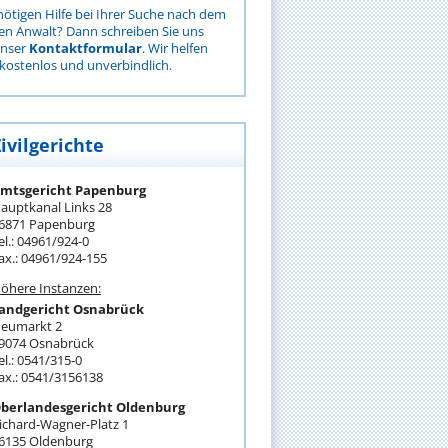
nötigen Hilfe bei Ihrer Suche nach dem
gen Anwalt? Dann schreiben Sie uns
unser
Kontaktformular
. Wir helfen
kostenlos und unverbindlich.
ivilgerichte
mtsgericht Papenburg
auptkanal Links 28
6871 Papenburg
el.: 04961/924-0
ax.: 04961/924-155
öhere Instanzen:
andgericht Osnabrück
eumarkt 2
9074 Osnabrück
el.: 0541/315-0
ax.: 0541/3156138
berlandesgericht Oldenburg
ichard-Wagner-Platz 1
6135 Oldenburg