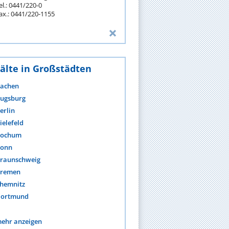
el.: 0441/220-0
ax.: 0441/220-1155
älte in Großstädten
achen
ugsburg
erlin
ielefeld
ochum
onn
raunschweig
remen
hemnitz
ortmund
ehr anzeigen