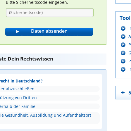
Bitte Sicherheitscode eingeben.
Tool
I
A
P
G
ste Dein Rechtswissen
P
I
recht in Deutschland?
ner abzuschließen
tützung von Dritten
erhalb der Familie
ie Gesundheit, Ausbildung und Aufenthaltsort