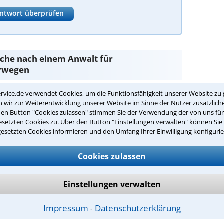
ntwort überprüfen
Suche nach einem Anwalt für
erwegen
rvice.de verwendet Cookies, um die Funktionsfähigkeit unserer Website zu 
ng
sind Sie bei unseren Anwälten aus Esterwegen und
wir zur Weiterentwicklung unserer Website im Sinne der Nutzer zusätzliche
den Button "Cookies zulassen" stimmen Sie der Verwendung der von uns fü
setzten Cookies zu. Über den Button "Einstellungen verwalten" können Sie 
passenden Anwalt für Gütertrennung in
gesetzten Cookies informieren und den Umfang Ihrer Einwilligung konfigurie
Cookies zulassen
nnung in Ihrer Umgebung auswählen
r Kanzlei in Esterwegen einen Beratungstermin
Einstellungen verwalten
Impressum
Datenschutzerklärung
⁃
ch zurückrufen