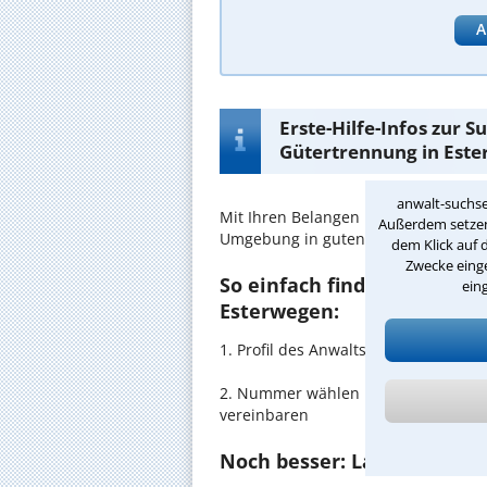
A
Erste-Hilfe-Infos zur 
Gütertrennung in Est
anwalt-suchse
Mit Ihren Belangen im
Gütertrennu
Außerdem setzen 
Umgebung in guten Händen.
dem Klick auf 
Zwecke einge
So einfach finden Sie den 
ein
Esterwegen:
1. Profil des Anwalts für Gütertre
2. Nummer wählen und direkt mit de
vereinbaren
Noch besser: Lassen Sie si