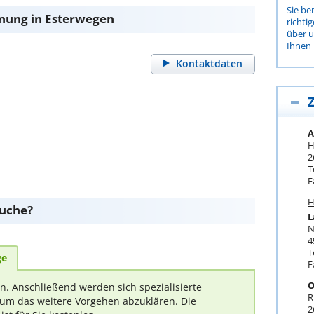
Sie be
nung in Esterwegen
richti
über 
Ihnen 
Kontaktdaten
Z
A
H
2
T
F
H
suche?
L
N
4
T
ge
F
O
rn. Anschließend werden sich spezialisierte
R
um das weitere Vorgehen abzuklären. Die
2