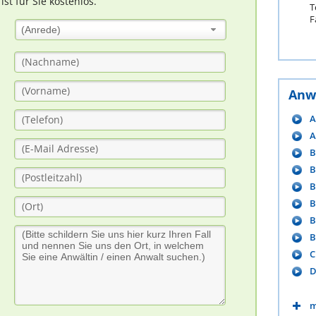
t für Sie kostenlos.
T
F
(Anrede)
Anw
A
A
B
B
B
B
B
B
C
D
m