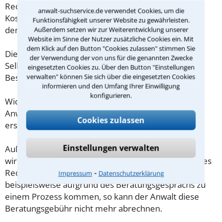
Rechtsanwaltsvergütungsgesetz (RVG) geregelt. Die
anwalt-suchservice.de verwendet Cookies, um die
Kosten für das erste Beratungsgespräch betragen
Funktionsfähigkeit unserer Website zu gewährleisten.
demnach maximal 190,00 € zzgl. MwSt.
Außerdem setzen wir zur Weiterentwicklung unserer
Website im Sinne der Nutzer zusätzliche Cookies ein. Mit
dem Klick auf den Button "Cookies zulassen" stimmen Sie
Diese Regelung gilt jedoch nur für Verbraucher. Für
der Verwendung der von uns für die genannten Zwecke
Selbstständige oder Freiberufler gilt diese
eingesetzten Cookies zu. Über den Button "Einstellungen
Beschränkung nicht.
verwalten" können Sie sich über die eingesetzten Cookies
informieren und den Umfang Ihrer Einwilligung
konfigurieren.
Wichtig daher: Klären Sie die Kostenfrage mit Ihrem
Anwalt aus Frankfurt am Main schon zu Beginn der
Cookies zulassen
ersten Beratung.
Einstellungen verwalten
Außerdem gut zu wissen: Gemäß § 34 Absatz 2 RVG
wird die Beratungsgebühr auf weitere Tätigkeiten des
⁃
Rechtsanwalts angerechnet. Sollte es also
Impressum
Datenschutzerklärung
beispielsweise aufgrund des Beratungsgesprächs zu
einem Prozess kommen, so kann der Anwalt diese
Beratungsgebühr nicht mehr abrechnen.