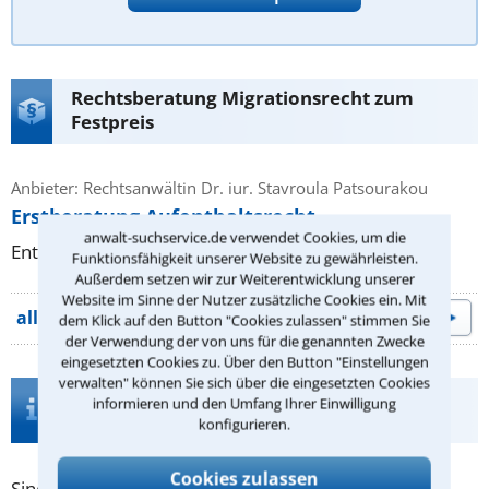
Rechtsberatung Migrationsrecht zum
Festpreis
Anbieter: Rechtsanwältin Dr. iur. Stavroula Patsourakou
Erstberatung Aufenthaltsrecht
anwalt-suchservice.de verwendet Cookies, um die
Entgelt: 89.25 € inkl. MwSt.
Funktionsfähigkeit unserer Website zu gewährleisten.
Außerdem setzen wir zur Weiterentwicklung unserer
Website im Sinne der Nutzer zusätzliche Cookies ein. Mit
alle Beratungsangebote
dem Klick auf den Button "Cookies zulassen" stimmen Sie
der Verwendung der von uns für die genannten Zwecke
eingesetzten Cookies zu. Über den Button "Einstellungen
verwalten" können Sie sich über die eingesetzten Cookies
Infos zur Suche nach einem Anwalt für
informieren und den Umfang Ihrer Einwilligung
Migrationsrecht in Frankfurt am Main
konfigurieren.
Cookies zulassen
Sind Sie am Überlegen, ob ein Anwalt für