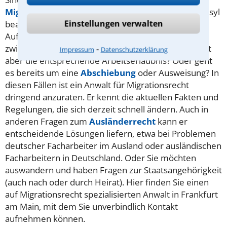
Migrationsrecht
Ihnen helfen kann? Möchten Sie Asyl
Einstellungen verwalten
beantragen, habe Sie Probleme mit der
Aufenthaltsgenehmigung? Möchten Sie
zwischenzeitlich in Deutschland arbeiten, Ihnen fehlt
⁃
Impressum
Datenschutzerklärung
aber die entsprechende Arbeitserlaubnis? Oder geht
es bereits um eine
Abschiebung
oder Ausweisung? In
diesen Fällen ist ein Anwalt für Migrationsrecht
dringend anzuraten. Er kennt die aktuellen Fakten und
Regelungen, die sich derzeit schnell ändern. Auch in
anderen Fragen zum
Ausländerrecht
kann er
entscheidende Lösungen liefern, etwa bei Problemen
deutscher Facharbeiter im Ausland oder ausländischen
Facharbeitern in Deutschland. Oder Sie möchten
auswandern und haben Fragen zur Staatsangehörigkeit
(auch nach oder durch Heirat). Hier finden Sie einen
auf Migrationsrecht spezialisierten Anwalt in Frankfurt
am Main, mit dem Sie unverbindlich Kontakt
aufnehmen können.