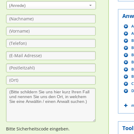
(Anrede)
Anw
A
A
B
B
B
B
B
B
C
D
m
Tool
Bitte Sicherheitscode eingeben.