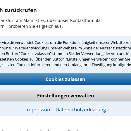
ch zurückrufen
ankfurt am Main ist es, über unser Kontaktformular
n - probieren Sie es gleich aus.
ichen Erstgespräch in Frankfurt am
rvice.de verwendet Cookies, um die Funktionsfähigkeit unserer Website zu 
wir zur Weiterentwicklung unserer Website im Sinne der Nutzer zusätzliche
den Button "Cookies zulassen" stimmen Sie der Verwendung der von uns fü
hrem Rechtsanwalt für Verfassungsrecht in Frankfurt
setzten Cookies zu. Über den Button "Einstellungen verwalten" können Sie 
in Ruhe den Sachverhalt zu schildern, sodass Sie eine
gesetzten Cookies informieren und den Umfang Ihrer Einwilligung konfigurie
Fall und Ihren Erfolgsaussichten erhalten. In diesem
em Anwalt auch die weitere Vorgehensweise in Ihrem
Cookies zulassen
en Termin beim Anwalt vorbereiten?
Einstellungen verwalten
en wie z.B. Verträge oder Briefe sowie die
nter Aufschluss darüber geben, ob der Gegner Fristen
Impressum
Datenschutzerklärung
⁃
ichtige Adressen, die für den Fall von Bedeutung