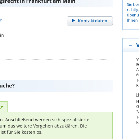
gsrecht in Frankfurt am Main
Sie be
richti
über 
r
Ihnen 
Kontaktdaten
in
V
M
A
6
T
suche?
F
H
H
G
ge
3
T
rn. Anschließend werden sich spezialisierte
F
um das weitere Vorgehen abzuklären. Die
t für Sie kostenlos.