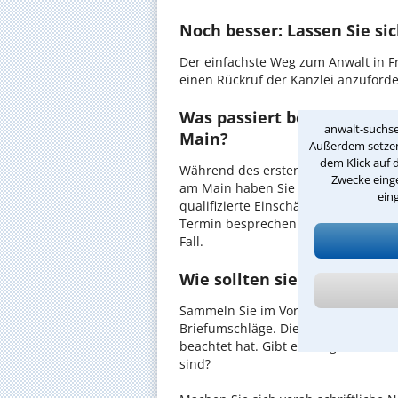
Noch besser: Lassen Sie si
Der einfachste Weg zum Anwalt in Fr
einen Rückruf der Kanzlei anzuforder
Was passiert beim anwaltl
anwalt-suchse
Main?
Außerdem setzen 
dem Klick auf 
Während des ersten Gesprächs mit I
Zwecke einge
am Main haben Sie die Möglichkeit, 
ein
qualifizierte Einschätzung zu Ihrem 
Termin besprechen Sie dann mit Ihr
Fall.
Wie sollten sie Sich auf d
Sammeln Sie im Vorfeld alle Unterlag
Briefumschläge. Diese könnten mitu
beachtet hat. Gibt es Zeugen oder w
sind?