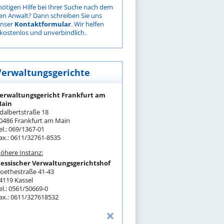
nötigen Hilfe bei Ihrer Suche nach dem
gen Anwalt? Dann schreiben Sie uns
unser
Kontaktformular
. Wir helfen
kostenlos und unverbindlich.
Verwaltungsgerichte
erwaltungsgericht Frankfurt am
ain
dalbertstraße 18
0486 Frankfurt am Main
el.: 069/1367-01
ax.: 0611/32761-8535
öhere Instanz:
essischer Verwaltungsgerichtshof
oethestraße 41-43
4119 Kassel
el.: 0561/50669-0
ax.: 0611/327618532