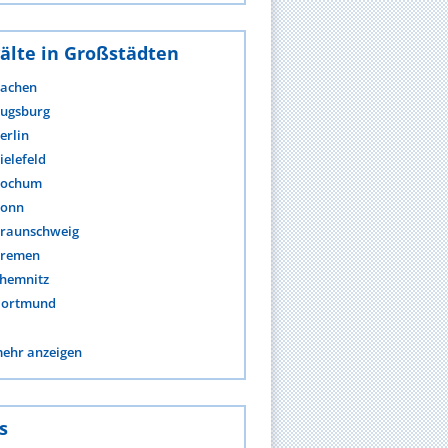
älte in Großstädten
achen
ugsburg
erlin
ielefeld
ochum
onn
raunschweig
remen
hemnitz
ortmund
ehr anzeigen
s