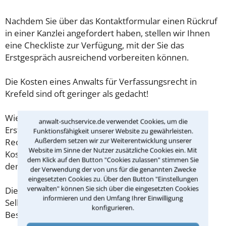
Nachdem Sie über das Kontaktformular einen Rückruf
in einer Kanzlei angefordert haben, stellen wir Ihnen
eine Checkliste zur Verfügung, mit der Sie das
Erstgespräch ausreichend vorbereiten können.
Die Kosten eines Anwalts für Verfassungsrecht in
Krefeld sind oft geringer als gedacht!
Wieviel ein Rechtsanwalt in Krefeld für eine
anwalt-suchservice.de verwendet Cookies, um die
Erstberatung verlangen darf, ist in §34 des
Funktionsfähigkeit unserer Website zu gewährleisten.
Außerdem setzen wir zur Weiterentwicklung unserer
Rechtsanwaltsvergütungsgesetz (RVG) geregelt. Die
Website im Sinne der Nutzer zusätzliche Cookies ein. Mit
Kosten für das erste Beratungsgespräch betragen
dem Klick auf den Button "Cookies zulassen" stimmen Sie
demnach maximal 190,00 € zzgl. MwSt.
der Verwendung der von uns für die genannten Zwecke
eingesetzten Cookies zu. Über den Button "Einstellungen
verwalten" können Sie sich über die eingesetzten Cookies
Diese Regelung gilt jedoch nur für Verbraucher. Für
informieren und den Umfang Ihrer Einwilligung
Selbstständige oder Freiberufler gilt diese
konfigurieren.
Beschränkung nicht.