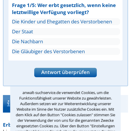
Frage 1/5: Wer erbt gesetzlich, wenn keine
letztwillige Verfügung vorliegt?
Die Kinder und Ehegatten des Verstorbenen
Der Staat
Die Nachbarn
Die Gläubiger des Verstorbenen
Antwort überprüfen
anwalt-suchservice.de verwendet Cookies, um die
Funktionsfähigkeit unserer Website zu gewährleisten.
Infos zur Suche nach einem Anwalt für
Außerdem setzen wir zur Weiterentwicklung unserer
Erbvertrag in Freiburg im Breisgau
Website im Sinne der Nutzer zusätzliche Cookies ein. Mit
dem Klick auf den Button "Cookies zulassen" stimmen Sie
der Verwendung der von uns für die genannten Zwecke
Erbvertrag
in Freiburg im Breisgau
Ein Erbvertrag
eingesetzten Cookies zu. Über den Button "Einstellungen