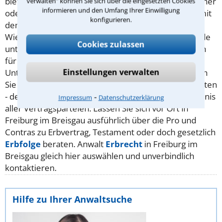
bietet sich immer dann an, wenn Sie mit Ihrem Partner
verwalten" können Sie sich über die eingesetzten Cookies
informieren und den Umfang Ihrer Einwilligung
oder in der Familie genau festlegen möchten, was mit
konfigurieren.
dem Vermögen nach Ihrem Ableben passieren soll.
Wie jeder andere Vertrag auch, gilt er solange, bis alle
Cookies zulassen
unterzeichneten Parteien diesen kündigen oder sich
für eine Variante entscheiden. Das ist der große
Einstellungen verwalten
Unterschied zum Testament: Ein
Testament
können
Sie selbst persönlich so häufig ändern, wie Sie möchten
- der Erbvertrag erfordert das genannte Einverständnis
⁃
Impressum
Datenschutzerklärung
aller Vertragsparteien. Lassen Sie sich vor Ort in
Freiburg im Breisgau ausführlich über die Pro und
Contras zu Erbvertrag, Testament oder doch gesetzlich
Erbfolge
beraten. Anwalt
Erbrecht
in Freiburg im
Breisgau gleich hier auswählen und unverbindlich
kontaktieren.
Hilfe zu Ihrer Anwaltsuche