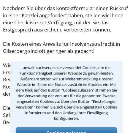
Nachdem Sie über das Kontaktformular einen Rückruf
in einer Kanzlei angefordert haben, stellen wir Ihnen
eine Checkliste zur Verfügung, mit der Sie das
Erstgespräch ausreichend vorbereiten können.
Die Kosten eines Anwalts für Insolvenzstrafrecht in
Gilserberg sind oft geringer als gedacht!
Wieviel ein Rechtsanwalt in Gilserberg für eine
anwalt-suchservice.de verwendet Cookies, um die
Erstberatung verlangen darf, ist in §34 des
Funktionsfähigkeit unserer Website zu gewährleisten.
Rechtsanwaltsvergütungsgesetz (RVG) geregelt. Die
Außerdem setzen wir zur Weiterentwicklung unserer
Website im Sinne der Nutzer zusätzliche Cookies ein. Mit
Kosten für das erste Beratungsgespräch betragen
dem Klick auf den Button "Cookies zulassen" stimmen Sie
demnach maximal 190,00 € zzgl. MwSt.
der Verwendung der von uns für die genannten Zwecke
eingesetzten Cookies zu. Über den Button "Einstellungen
verwalten" können Sie sich über die eingesetzten Cookies
Diese Regelung gilt jedoch nur für Verbraucher. Für
informieren und den Umfang Ihrer Einwilligung
Selbstständige oder Freiberufler gilt diese
konfigurieren.
Beschränkung nicht.